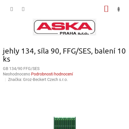
Přejít
NÁKUP
na
obsah
KOŠÍK
jehly 134, síla 90, FFG/SES, balení 10
ks
GB 134/90 FFG/SES
Průměrné
Neohodnoceno
Podrobnosti hodnocení
hodnocení
Značka:
Groz-Beckert Czech s.r.o.
produktu
je
0,0
z
5
hvězdiček.