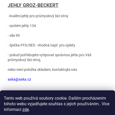
JEHLY GROZ-BECKERT
- kvalitní jehly pro průmyslový šicí stroj
- systém jehly 134
- síla 90
- špička FFG/SES - vhodná např. pro úplety
- pokud potřebujete vytipovat správnou jehlu pro Váš
průmyslový šicí stroj,
nebo není položka skladem, kontaktujte nás
aska@aska.cz
Tento web používá soubory cookie. Dalším procházením
tohoto webu vyjadřujete souhlas s jejich používáním.. Více
Z
informací
zde
.
á