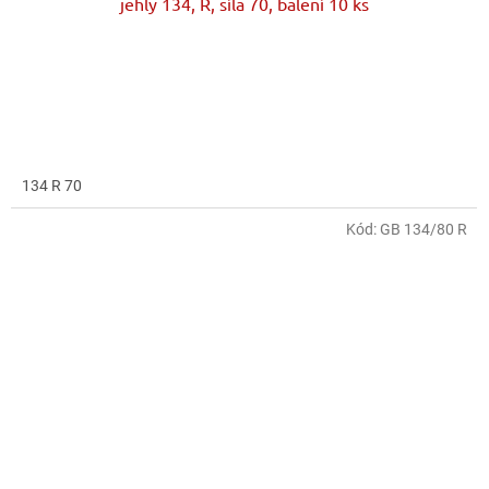
jehly 134, R, síla 70, balení 10 ks
134 R 70
Kód:
GB 134/80 R