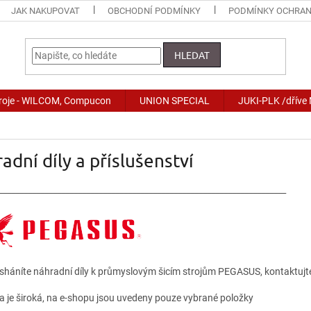
JAK NAKUPOVAT
OBCHODNÍ PODMÍNKY
PODMÍNKY OCHRAN
HLEDAT
stroje - WILCOM, Compucon
UNION SPECIAL
JUKI-PLK /dříve
adní díly a příslušenství
_____________________________________________________________________
 sháníte náhradní díly k průmyslovým šicím strojům PEGASUS, kontaktujt
ka je široká, na e-shopu jsou uvedeny pouze vybrané položky