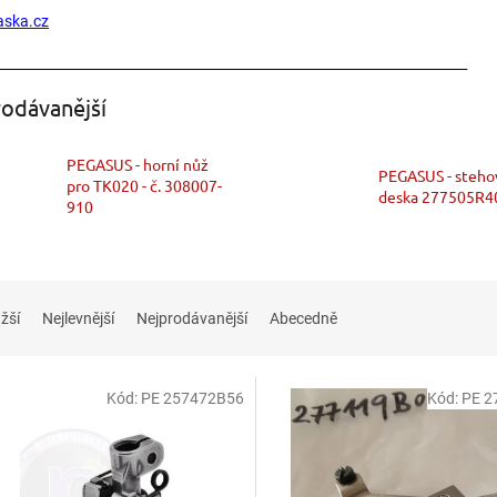
ska.cz
_______________________________________________________________________
odávanější
PEGASUS - horní nůž
PEGASUS - steho
pro TK020 - č. 308007-
deska 277505R4
910
žší
Nejlevnější
Nejprodávanější
Abecedně
Kód:
PE 257472B56
Kód:
PE 2