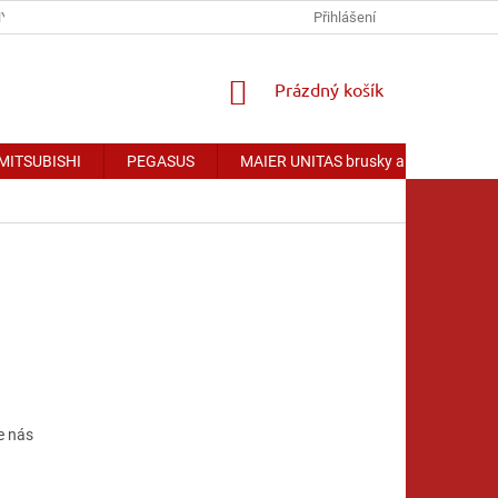
Y OSOBNÍCH ÚDAJŮ
Přihlášení
NÁKUPNÍ
Prázdný košík
KOŠÍK
 MITSUBISHI
PEGASUS
MAIER UNITAS brusky a příslušenství
e nás