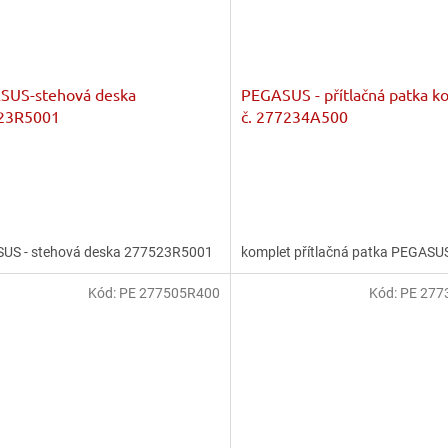
SUS-stehová deska
PEGASUS - přítlačná patka k
23R5001
č. 277234A500
US - stehová deska 277523R5001
komplet přítlačná patka PEGASU
Kód:
PE 277505R400
Kód:
PE 277