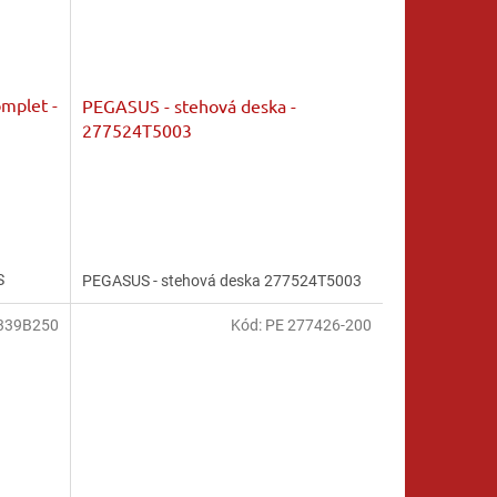
omplet -
PEGASUS - stehová deska -
277524T5003
S
PEGASUS - stehová deska 277524T5003
339B250
Kód:
PE 277426-200