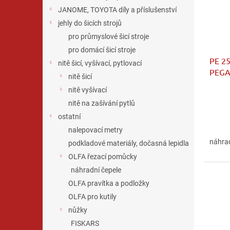
p
d
JANOME, TOYOTA díly a příslušenství
r
u
jehly do šicích strojů
o
k
pro průmyslové šicí stroje
d
t
u
ů
pro domácí šicí stroje
PE 25
k
nitě šicí, vyšívací, pytlovací
PEGA
t
nitě šicí
ů
nitě vyšívací
nitě na zašívání pytlů
ostatní
nalepovací metry
náhrad
podkladové materiály, dočasná lepidla
OLFA řezací pomůcky
náhradní čepele
OLFA pravítka a podložky
OLFA pro kutily
nůžky
FISKARS