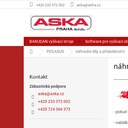
Přejít
+420 233 372 002
aska@aska.cz
na
obsah
BARUDAN vyšívací stroje
Software pro vyšívací 
Domů
PEGASUS
náhradní díly a příslušenství
P
náhr
o
s
Kontakt
t
________
r
Zákaznická podpora
a
aska
@
aska.cz
n
+420 233 372 002
n
í
+420 724 366 373
- pokud
p
a
- nabíd
Přeskočit