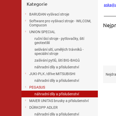
n
Kategorie
kategorie
aska@a
e
l
BARUDAN vyšívací stroje
_______
Software pro vyšívací stroje - WILCOM,
Nejpr
Compucon
UNION SPECIAL
ruční šicí stroje - pytlovačky, šití
geotextilií
sešívání sítí, umělých trávníků -
speciální stroje
zašívání pytlů, šití BIG-BAGů
Ř
náhradní díly a příslušenství
a
JUKI-PLK /dříve MITSUBISHI
Nejdra
z
náhradní díly a příslušenství
e
PEGASUS
V
n
náhradní díly a příslušenství
ý
í
MAIER UNITAS brusky a příslušenství
p
p
i
r
DÜRKOPP ADLER
s
o
náhradní díly a příslušenství