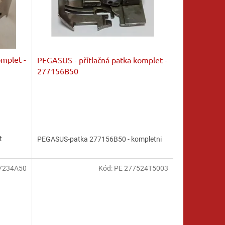
omplet -
PEGASUS - přítlačná patka komplet -
277156B50
t
PEGASUS-patka 277156B50 - kompletni
7234A50
Kód:
PE 277524T5003