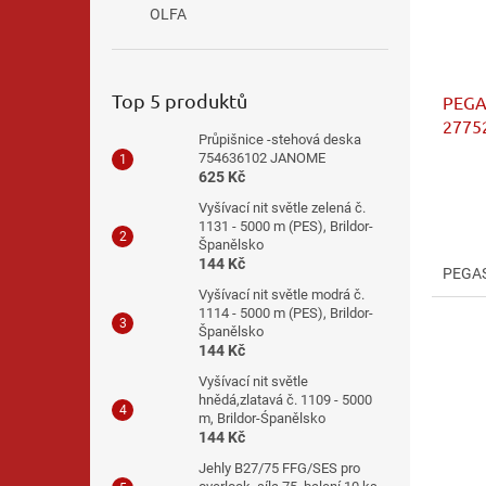
OLFA
Top 5 produktů
PEGA
2775
Průpišnice -stehová deska
754636102 JANOME
625 Kč
Vyšívací nit světle zelená č.
1131 - 5000 m (PES), Brildor-
Španělsko
144 Kč
PEGAS
Vyšívací nit světle modrá č.
1114 - 5000 m (PES), Brildor-
Španělsko
144 Kč
Vyšívací nit světle
hnědá,zlatavá č. 1109 - 5000
m, Brildor-Śpanělsko
144 Kč
Jehly B27/75 FFG/SES pro