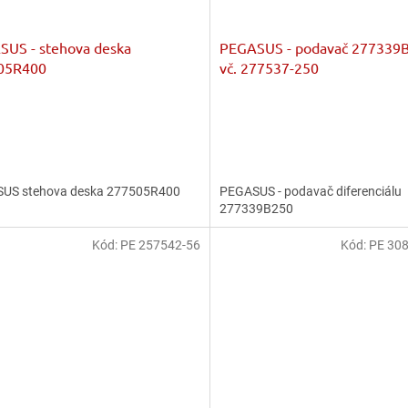
US - stehova deska
PEGASUS - podavač 277339B
05R400
vč. 277537-250
US stehova deska 277505R400
PEGASUS - podavač diferenciálu
277339B250
Kód:
PE 257542-56
Kód:
PE 30