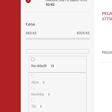
overlock, síla 75, balení 10 ks
92 Kč
PEGAS
2775
Cena
663
Kč
8325
Kč
PEGAS
Na skladě
12
Akce
0
Novinka
0
Tip
0