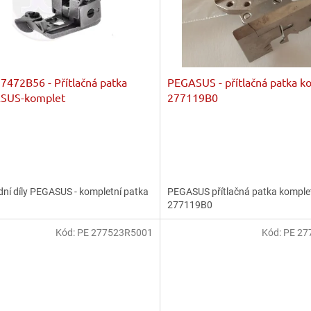
7472B56 - Přítlačná patka
PEGASUS - přítlačná patka k
SUS-komplet
277119B0
ní díly PEGASUS - kompletní patka
PEGASUS přítlačná patka komple
277119B0
Kód:
PE 277523R5001
Kód:
PE 27