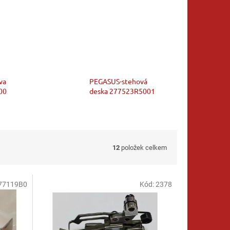
va
PEGASUS-stehová
00
deska 277523R5001
12
položek celkem
77119B0
Kód:
2378