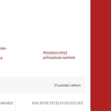
14H-
PEGASUS M952
průmyslový overlock
ké
11
položek celkem
14M-M03
Kód:
SS PE EXT3216-03/333-5X5