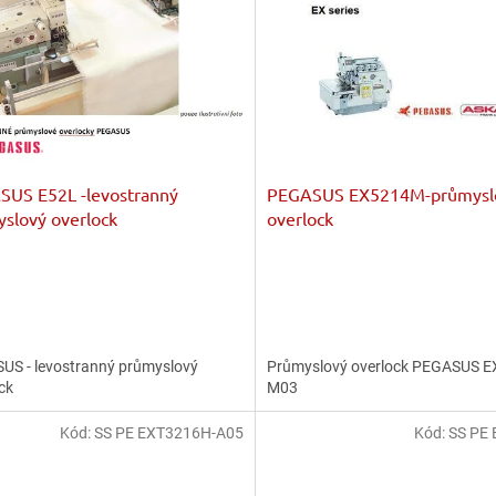
SUS E52L -levostranný
PEGASUS EX5214M-průmysl
slový overlock
overlock
US - levostranný průmyslový
Průmyslový overlock PEGASUS 
ock
M03
Kód:
SS PE EXT3216H-A05
Kód:
SS PE