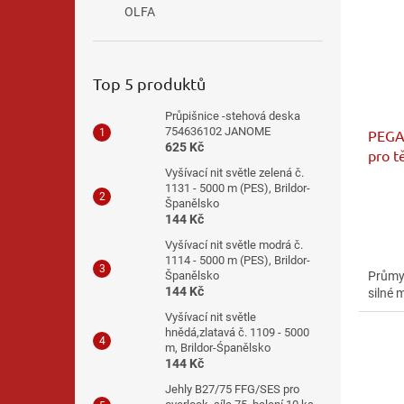
OLFA
Top 5 produktů
Průpišnice -stehová deska
754636102 JANOME
PEGA
625 Kč
pro t
Vyšívací nit světle zelená č.
1131 - 5000 m (PES), Brildor-
Španělsko
144 Kč
Vyšívací nit světle modrá č.
1114 - 5000 m (PES), Brildor-
Průmy
Španělsko
144 Kč
silné 
Vyšívací nit světle
hnědá,zlatavá č. 1109 - 5000
m, Brildor-Śpanělsko
144 Kč
Jehly B27/75 FFG/SES pro