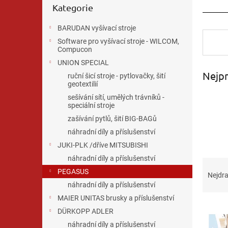
n
Kategorie
kategorie
________
e
l
BARUDAN vyšívací stroje
Software pro vyšívací stroje - WILCOM,
Compucon
UNION SPECIAL
Nejpr
ruční šicí stroje - pytlovačky, šití
geotextilií
sešívání sítí, umělých trávníků -
speciální stroje
zašívání pytlů, šití BIG-BAGů
náhradní díly a příslušenství
JUKI-PLK /dříve MITSUBISHI
náhradní díly a příslušenství
Ř
PEGASUS
a
Nejdra
z
náhradní díly a příslušenství
e
MAIER UNITAS brusky a příslušenství
V
n
DÜRKOPP ADLER
ý
í
náhradní díly a příslušenství