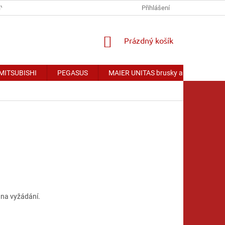
Y OSOBNÍCH ÚDAJŮ
Přihlášení
NÁKUPNÍ
Prázdný košík
KOŠÍK
 MITSUBISHI
PEGASUS
MAIER UNITAS brusky a příslušenství
 na vyžádání.