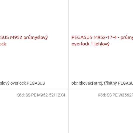
SUS M952 průmyslový
PEGASUS M952-17-4 - průmy
ock
overlock 1 jehlový
slový overlock PEGASUS
obnitkovací stroj, třínitný PEGA
Kód:
SS PE M952-52H-2X4
Kód:
SS PE W3562