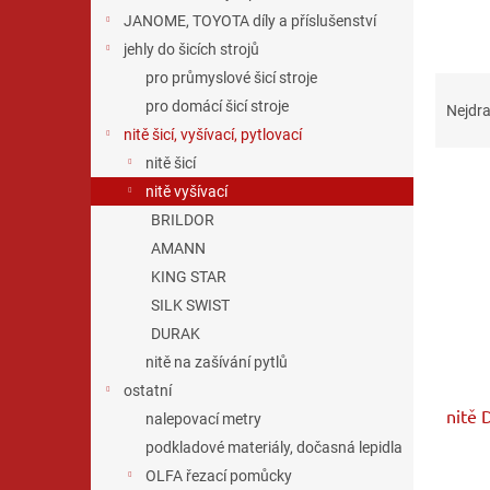
JANOME, TOYOTA díly a příslušenství
jehly do šicích strojů
pro průmyslové šicí stroje
Ř
a
pro domácí šicí stroje
Nejdra
z
nitě šicí, vyšívací, pytlovací
e
nitě šicí
V
n
nitě vyšívací
ý
í
BRILDOR
p
p
i
r
AMANN
s
o
KING STAR
p
d
SILK SWIST
r
u
DURAK
o
k
nitě na zašívání pytlů
d
t
ostatní
u
ů
nitě 
k
nalepovací metry
t
podkladové materiály, dočasná lepidla
ů
OLFA řezací pomůcky