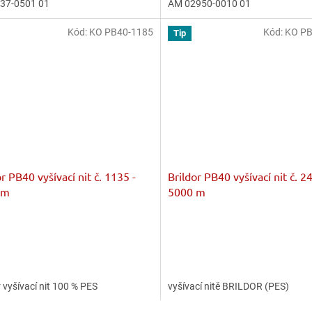
37-0501 01
AM 02950-0010 01
z
5
ček.
hvězdiček.
Kód:
KO PB40-1185
Kód:
KO PB
Tip
or PB40 vyšívací nit č. 1135 -
Brildor PB40 vyšívací nit č. 2
 m
5000 m
r vyšívací nit 100 % PES
vyšívací nitě BRILDOR (PES)