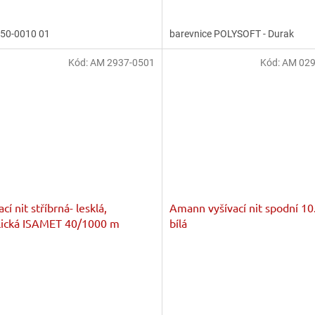
je
5,0
50-0010 01
barevnice POLYSOFT - Durak
z
5
ček.
hvězdiček.
Kód:
AM 2937-0501
Kód:
AM 029
cí nit stříbrná- lesklá,
Amann vyšívací nit spodní 1
lická ISAMET 40/1000 m
bílá
rné
Průměrné
cení
hodnocení
ktu
produktu
je
5,0