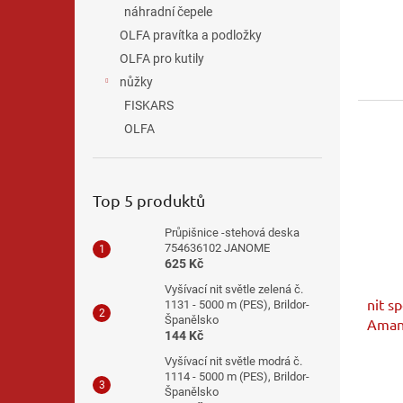
náhradní čepele
OLFA pravítka a podložky
OLFA pro kutily
nůžky
FISKARS
OLFA
Top 5 produktů
Průpišnice -stehová deska
754636102 JANOME
625 Kč
Vyšívací nit světle zelená č.
nit s
1131 - 5000 m (PES), Brildor-
Španělsko
Aman
144 Kč
Vyšívací nit světle modrá č.
Průmě
1114 - 5000 m (PES), Brildor-
hodno
Španělsko
produ