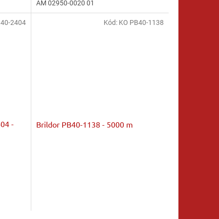
AM 02950-0020 01
z
5
40-2404
hvězdiček.
Kód:
KO PB40-1138
404 -
Brildor PB40-1138 - 5000 m