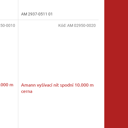
je
5,0
AM 2937-0511 01
z
5
50-0010
hvězdiček.
Kód:
AM 02950-0020
0.000 m
Amann vyšívací nit spodní 10.000 m
cerna
Průměrné
hodnocení
produktu
je
5,0