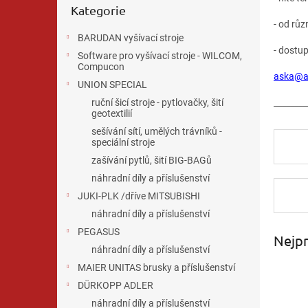
n
Kategorie
kategorie
e
- od rů
l
BARUDAN vyšívací stroje
- dostu
Software pro vyšívací stroje - WILCOM,
Compucon
aska@a
UNION SPECIAL
________
ruční šicí stroje - pytlovačky, šití
geotextilií
sešívání sítí, umělých trávníků -
speciální stroje
zašívání pytlů, šití BIG-BAGů
náhradní díly a příslušenství
JUKI-PLK /dříve MITSUBISHI
náhradní díly a příslušenství
PEGASUS
Nejpr
náhradní díly a příslušenství
MAIER UNITAS brusky a příslušenství
DÜRKOPP ADLER
náhradní díly a příslušenství