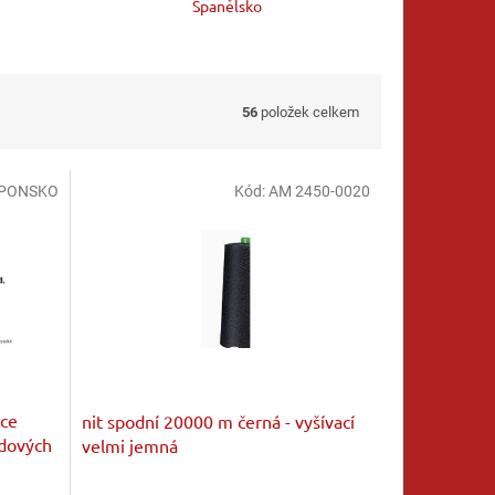
Śpanělsko
56
položek celkem
JAPONSKO
Kód:
AM 2450-0020
bce
nit spodní 20000 m černá - vyšívací
adových
velmi jemná
Průměrné