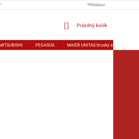
Y OSOBNÍCH ÚDAJŮ
Přihlášení
NÁKUPNÍ
Prázdný košík
KOŠÍK
 MITSUBISHI
PEGASUS
MAIER UNITAS brusky a příslušenství