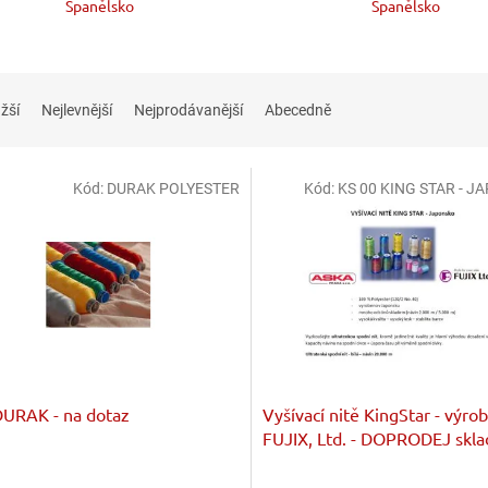
Španělsko
Španělsko
žší
Nejlevnější
Nejprodávanější
Abecedně
Kód:
DURAK POLYESTER
Kód:
KS 00 KING STAR - 
DURAK - na dotaz
Vyšívací nitě KingStar - výro
FUJIX, Ltd. - DOPRODEJ skl
zásob, na vyžádání