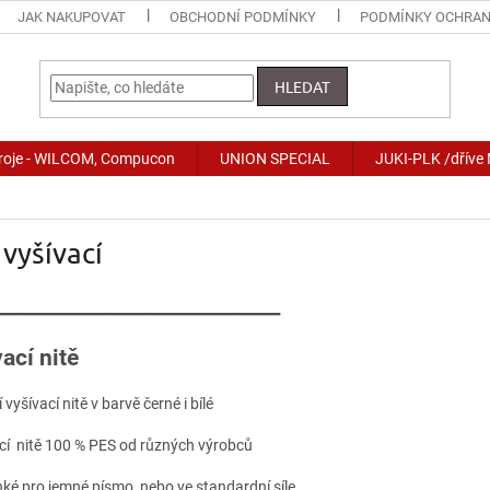
JAK NAKUPOVAT
OBCHODNÍ PODMÍNKY
PODMÍNKY OCHRAN
HLEDAT
stroje - WILCOM, Compucon
UNION SPECIAL
JUKI-PLK /dříve
 vyšívací
_____________________________
ací nitě
 vyšívací nitě v barvě černé i bílé
ací nitě 100 % PES od různých výrobců
enké pro jemné písmo, nebo ve standardní síle