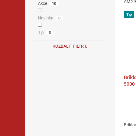
AM 29
z
Akce
10
5
hvězdi
Tip
Novinka
0
Tip
5
ROZBALIT FILTR
Brild
5000
Brildo