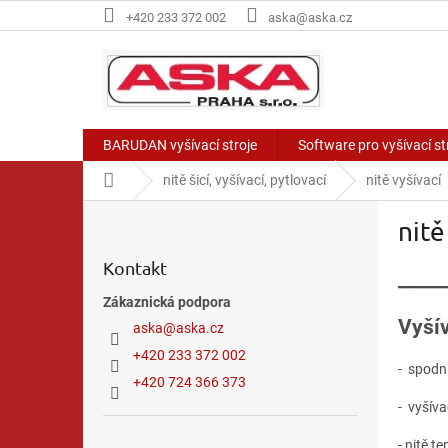
Přejít
+420 233 372 002
aska@aska.cz
na
obsah
BARUDAN vyšívací stroje
Software pro vyšívací 
Domů
nitě šicí, vyšívací, pytlovací
nitě vyšívací
P
nitě
o
s
Kontakt
t
_____
r
Zákaznická podpora
a
Vyšív
aska
@
aska.cz
n
+420 233 372 002
n
- spodní
í
+420 724 366 373
p
- vyšív
a
Přeskočit
- nitě t