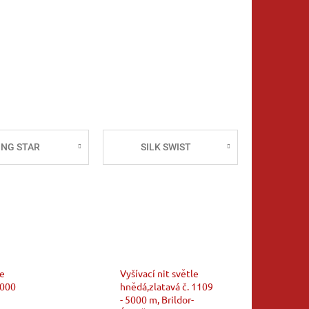
ING STAR
SILK SWIST
le
Vyšívací nit světle
5000
hnědá,zlatavá č. 1109
- 5000 m, Brildor-