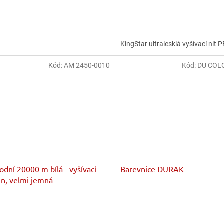
KingStar ultralesklá vyšívací nit 
Kód:
AM 2450-0010
Kód:
DU COL
podní 20000 m bílá - vyšívací
Barevnice DURAK
n, velmi jemná
rné
Průměrné
cení
hodnocení
ktu
produktu