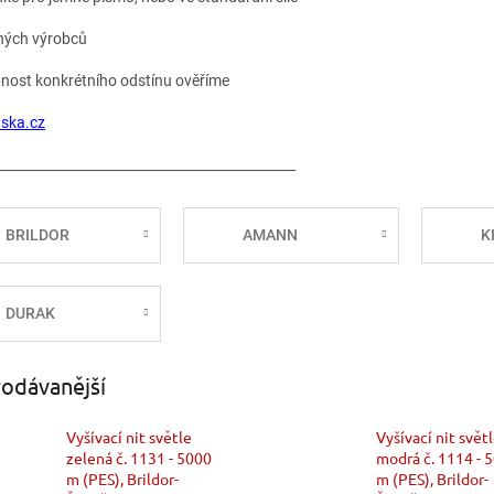
zných výrobců
pnost konkrétního odstínu ověříme
ska.cz
_____________________________________________
BRILDOR
AMANN
K
DURAK
odávanější
Vyšívací nit světle
Vyšívací nit svět
zelená č. 1131 - 5000
modrá č. 1114 - 
m (PES), Brildor-
m (PES), Brildor-