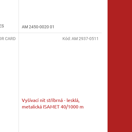
hodnocení
produktu
je
5,0
PES
AM 2450-0020 01
z
5
OR CARD
hvězdiček.
Kód:
AM 2937-0511
Vyšívací nit stříbrná - lesklá,
metalická ISAMET 40/1000 m
Průměrné
hodnocení
produktu