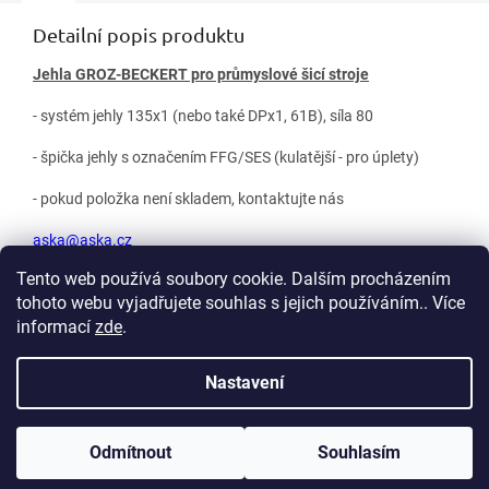
Detailní popis produktu
Jehla GROZ-BECKERT pro průmyslové šicí stroje
- systém jehly 135x1 (nebo také DPx1, 61B), síla 80
- špička jehly s označením FFG/SES (kulatější - pro úplety)
- pokud položka není skladem, kontaktujte nás
aska@aska.cz
Tento web používá soubory cookie. Dalším procházením
tohoto webu vyjadřujete souhlas s jejich používáním.. Více
Z
informací
zde
.
á
p
Vytvořil Shoptet
Nastavení
a
t
Copyright 2026
ASKA Praha, s.r.o.
. Všechna práva vyhrazena.
í
Odmítnout
Souhlasím
Upravit nastavení cookies