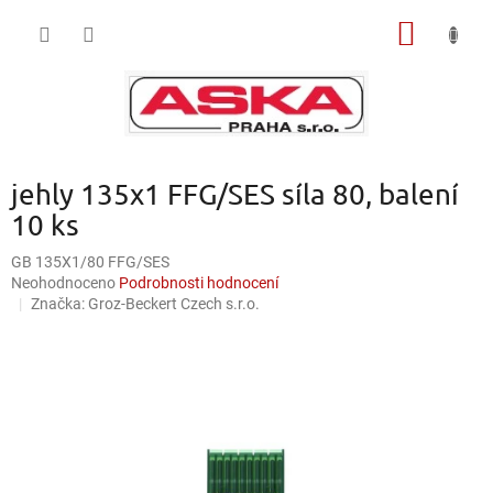
Přejít
NÁKUP
na
obsah
KOŠÍK
jehly 135x1 FFG/SES síla 80, balení
10 ks
GB 135X1/80 FFG/SES
Průměrné
Neohodnoceno
Podrobnosti hodnocení
hodnocení
Značka:
Groz-Beckert Czech s.r.o.
produktu
je
0,0
z
5
hvězdiček.