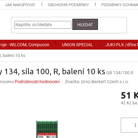
JAK NAKUPOVAT
OBCHODNÍ PODMÍNKY
PODMÍNKY OCHRAN
HLEDAT
stroje - WILCOM, Compucon
UNION SPECIAL
JUKI-PLK /dříve
R, balení 10 ks
y 134, síla 100, R, balení 10 ks
GB 134/100 R
né
noceno
Podrobnosti hodnocení
Značka:
Groz-Beckert Czech s.r.o.
ní
51 
u
42 Kč b
Měrná
cena:
ek.