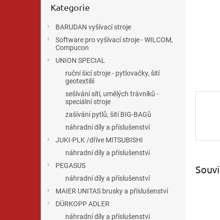
n
Kategorie
kategorie
e
l
BARUDAN vyšívací stroje
Software pro vyšívací stroje - WILCOM,
Compucon
UNION SPECIAL
ruční šicí stroje - pytlovačky, šití
geotextilií
sešívání sítí, umělých trávníků -
speciální stroje
zašívání pytlů, šití BIG-BAGů
náhradní díly a příslušenství
JUKI-PLK /dříve MITSUBISHI
náhradní díly a příslušenství
PEGASUS
Souvi
náhradní díly a příslušenství
MAIER UNITAS brusky a příslušenství
DÜRKOPP ADLER
náhradní díly a příslušenství