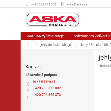
Přejít
+420 233 372 002
aska@aska.cz
na
obsah
BARUDAN vyšívací stroje
Software pro vyšívací 
Domů
jehly do šicích strojů
jehly 134, síla 100, 
P
jehl
o
s
Průměr
Kontakt
Neohod
t
hodnoce
r
Zákaznická podpora
produkt
a
je
aska
@
aska.cz
n
0,0
+420 233 372 002
z
n
5
í
+420 724 366 373
hvězdič
p
a
Přeskočit