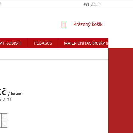
Y OSOBNÍCH ÚDAJŮ
Přihlášení
NÁKUPNÍ
Prázdný košík
KOŠÍK
 MITSUBISHI
PEGASUS
MAIER UNITAS brusky a příslušenství
Kč
/ balení
ez DPH