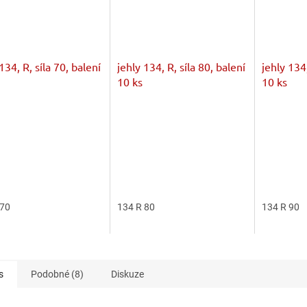
134, R, síla 70, balení
jehly 134, R, síla 80, balení
jehly 134,
10 ks
10 ks
 70
134 R 80
134 R 90
s
Podobné (8)
Diskuze