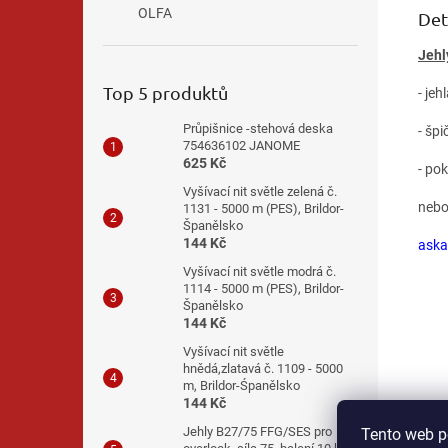
OLFA
Det
Jehl
Top 5 produktů
- jeh
Průpišnice -stehová deska
- šp
754636102 JANOME
625 Kč
- po
Vyšívací nit světle zelená č.
nebo
1131 - 5000 m (PES), Brildor-
Španělsko
144 Kč
ask
Vyšívací nit světle modrá č.
1114 - 5000 m (PES), Brildor-
Španělsko
144 Kč
Vyšívací nit světle
hnědá,zlatavá č. 1109 - 5000
m, Brildor-Śpanělsko
144 Kč
Jehly B27/75 FFG/SES pro
Tento web p