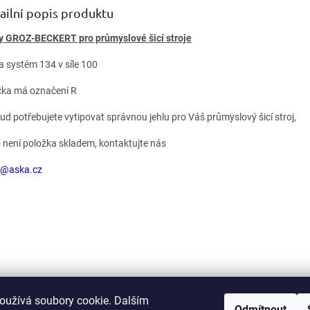
ailní popis produktu
y GROZ-BECKERT pro průmyslové šicí stroje
la systém 134 v síle 100
ička má označení R
kud potřebujete vytipovat správnou jehlu pro Váš průmyslový šicí stroj,
 není položka skladem, kontaktujte nás
a@aska.cz
oužívá soubory cookie. Dalším
Odmítnout