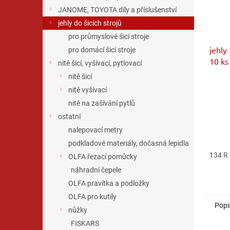
JANOME, TOYOTA díly a příslušenství
jehly do šicích strojů
pro průmyslové šicí stroje
jehly 
pro domácí šicí stroje
10 ks
nitě šicí, vyšívací, pytlovací
nitě šicí
nitě vyšívací
nitě na zašívání pytlů
ostatní
nalepovací metry
podkladové materiály, dočasná lepidla
134 R
OLFA řezací pomůcky
náhradní čepele
OLFA pravítka a podložky
OLFA pro kutily
Popi
nůžky
FISKARS