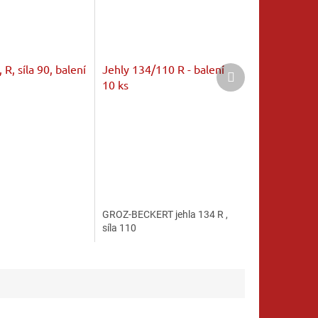
 R, síla 90, balení
Jehly 134/110 R - balení
Další
produkt
10 ks
GROZ-BECKERT jehla 134 R ,
síla 110