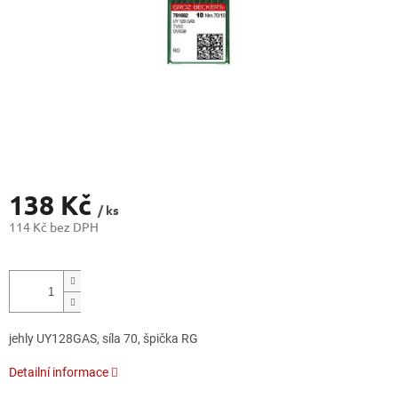
138 Kč
/ ks
114 Kč bez DPH
Měrná
cena:
jehly UY128GAS, síla 70, špička RG
Detailní informace