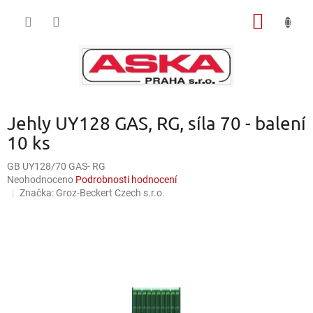
Přejít
NÁKUP
na
obsah
KOŠÍK
Jehly UY128 GAS, RG, síla 70 - balení
10 ks
GB UY128/70 GAS- RG
Průměrné
Neohodnoceno
Podrobnosti hodnocení
hodnocení
Značka:
Groz-Beckert Czech s.r.o.
produktu
je
0,0
z
5
hvězdiček.