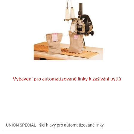
i
r
s
o
p
d
r
u
o
k
d
t
u
ů
k
t
ů
Vybavení pro automatizované linky k zašívání pytlů
UNION SPECIAL - šicí hlavy pro automatizované linky