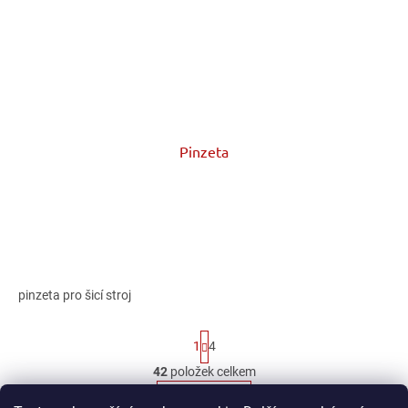
Pinzeta
pinzeta pro šicí stroj
S
1
4
t
r
42
položek celkem
O
á
v
NAHORU
n