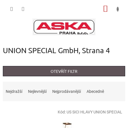
Přejít
NÁKUP
na
obsah
KOŠÍK
UNION SPECIAL GmbH
, Strana 4
OTEVŘÍT FILTR
Ř
a
Nejdražší
Nejlevnější
Nejprodávanější
Abecedně
z
e
V
n
Kód:
US SICI HLAVY UNION SPECIAL
ý
í
p
p