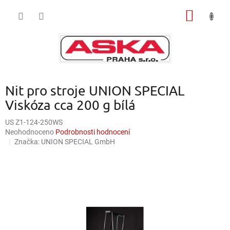
Přejít
NÁKUP
na
obsah
KOŠÍK
Nit pro stroje UNION SPECIAL
Viskóza cca 200 g bílá
US Z1-124-250WS
Průměrné
Neohodnoceno
Podrobnosti hodnocení
hodnocení
Značka:
UNION SPECIAL GmbH
produktu
je
0,0
z
5
hvězdiček.