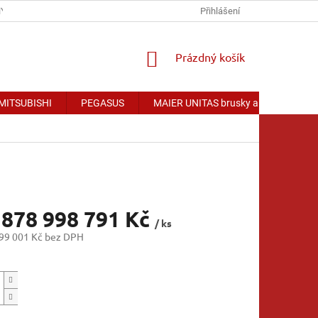
Y OSOBNÍCH ÚDAJŮ
Přihlášení
NÁKUPNÍ
Prázdný košík
KOŠÍK
 MITSUBISHI
PEGASUS
MAIER UNITAS brusky a příslušenství
 878 998 791 Kč
/ ks
99 001 Kč bez DPH