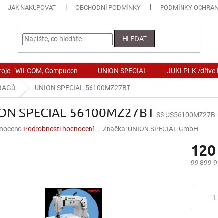
JAK NAKUPOVAT
OBCHODNÍ PODMÍNKY
PODMÍNKY OCHRAN
HLEDAT
stroje - WILCOM, Compucon
UNION SPECIAL
JUKI-PLK /dříve
G-BAGů
UNION SPECIAL 56100MZ27BT
ON SPECIAL 56100MZ27BT
SS US56100MZ27B
né
noceno
Podrobnosti hodnocení
Značka:
UNION SPECIAL GmbH
ní
120
u
99 899 9
Měrná
cena:
ek.