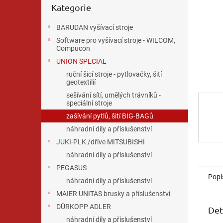
n
Kategorie
kategorie
e
l
BARUDAN vyšívací stroje
Software pro vyšívací stroje - WILCOM,
Compucon
UNION SPECIAL
ruční šicí stroje - pytlovačky, šití
geotextilií
sešívání sítí, umělých trávníků -
speciální stroje
zašívání pytlů, šití BIG-BAGů
náhradní díly a příslušenství
JUKI-PLK /dříve MITSUBISHI
náhradní díly a příslušenství
PEGASUS
Popi
náhradní díly a příslušenství
MAIER UNITAS brusky a příslušenství
DÜRKOPP ADLER
Det
náhradní díly a příslušenství