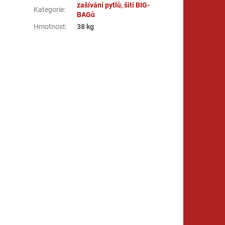
zašívání pytlů, šití BIG-
Kategorie
:
BAGů
Hmotnost
:
38 kg