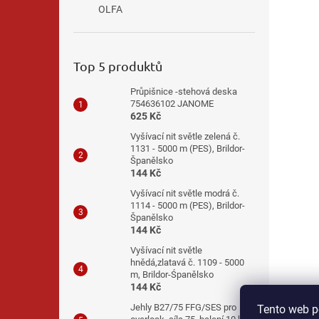
OLFA
Top 5 produktů
Průpišnice -stehová deska
754636102 JANOME
625 Kč
Vyšívací nit světle zelená č.
1131 - 5000 m (PES), Brildor-
Španělsko
144 Kč
Vyšívací nit světle modrá č.
1114 - 5000 m (PES), Brildor-
Španělsko
144 Kč
Vyšívací nit světle
hnědá,zlatavá č. 1109 - 5000
m, Brildor-Śpanělsko
144 Kč
Jehly B27/75 FFG/SES pro
Tento web p