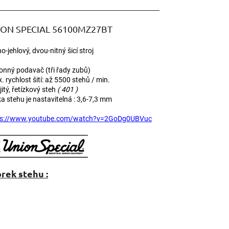
___________________________________
ON SPECIAL 56100MZ27BT
o-jehlový, dvou-nitný šicí stroj
konný podavač (tři řady zubů)
. rychlost šití: až 5500 stehů / min.
jitý, řetízkový steh
( 401 )
ka stehu je nastavitelná : 3,6-7,3 mm
ps://www.youtube.com/watch?v=2GoDg0UBVuc
rek stehu :