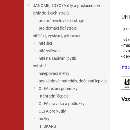
___
JANOME, TOYOTA díly a příslušenství
jehly do šicích strojů
UNI
pro průmyslové šicí stroje
pro domácí šicí stroje
-
j
edn
nitě šicí, vyšívací, pytlovací
- vý
nitě šicí
- max
- dvo
nitě vyšívací
- dél
nitě na zašívání pytlů
ostatní
htt
nalepovací metry
podkladové materiály, dočasná lepidla
OLFA řezací pomůcky
náhradní čepele
Vzo
OLFA pravítka a podložky
OLFA pro kutily
nůžky
FISKARS