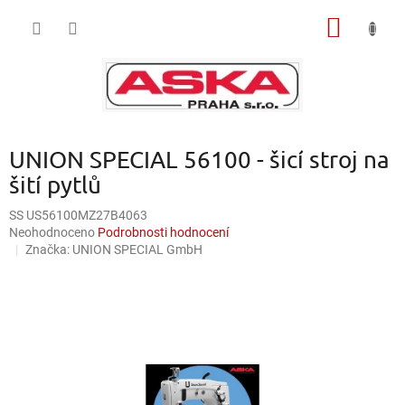
Přejít
NÁKUP
na
obsah
KOŠÍK
UNION SPECIAL 56100 - šicí stroj na
šití pytlů
SS US56100MZ27B4063
Průměrné
Neohodnoceno
Podrobnosti hodnocení
hodnocení
Značka:
UNION SPECIAL GmbH
produktu
je
0,0
z
5
hvězdiček.