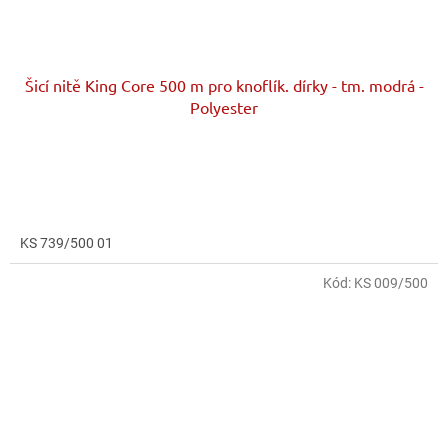
Šicí nitě King Core 500 m pro knoflík. dírky - tm. modrá -
Polyester
KS 739/500 01
Kód:
KS 009/500