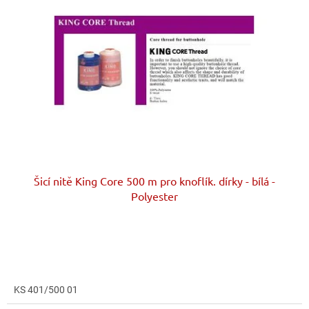
i
r
s
o
p
d
r
u
o
k
d
t
u
ů
k
t
ů
Šicí nitě King Core 500 m pro knoflík. dírky - bílá -
Polyester
KS 401/500 01