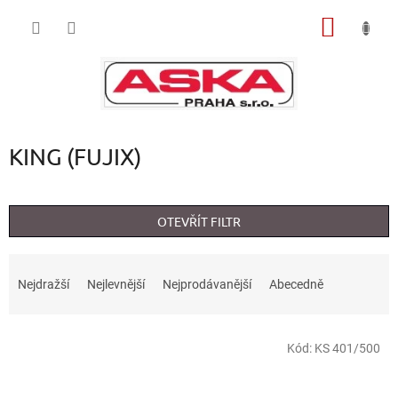
Přejít
NÁKUP
na
obsah
KOŠÍK
KING (FUJIX)
OTEVŘÍT FILTR
Ř
a
Nejdražší
Nejlevnější
Nejprodávanější
Abecedně
z
e
V
n
Kód:
KS 401/500
ý
í
p
p