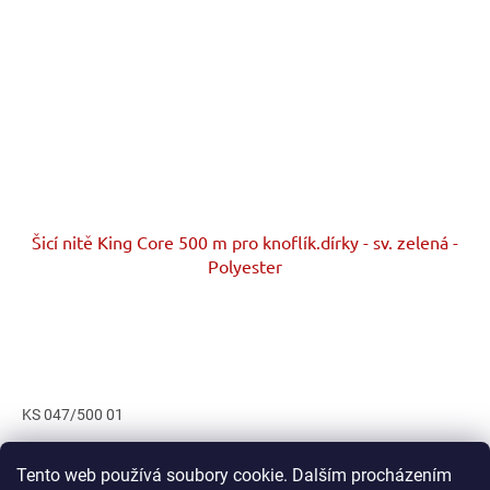
Šicí nitě King Core 500 m pro knoflík.dírky - sv. zelená -
Polyester
KS 047/500 01
7
položek celkem
O
Tento web používá soubory cookie. Dalším procházením