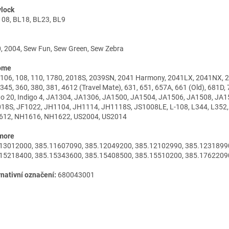
lock
08, BL18, BL23, BL9
, 2004, Sew Fun, Sew Green, Sew Zebra
ome
 106, 108, 110, 1780, 2018S, 2039SN, 2041 Harmony, 2041LX, 2041NX,
 345, 360, 380, 381, 4612 (Travel Mate), 631, 651, 657A, 661 (Old), 681D,
go 20, Indigo 4, JA1304, JA1306, JA1500, JA1504, JA1506, JA1508, JA
18S, JF1022, JH1104, JH1114, JH1118S, JS1008LE, L-108, L344, L352,
12, NH1616, NH1622, US2004, US2014
more
13012000, 385.11607090, 385.12049200, 385.12102990, 385.1231899
15218400, 385.15343600, 385.15408500, 385.15510200, 385.1762209
rnativní označení:
680043001