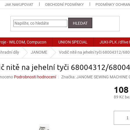
JAK NAKUPOVAT
OBCHODNÍ PODMÍNKY
PODMÍNKY OCHRAN
HLEDAT
stroje - WILCOM, Compucon
UNION SPECIAL
JUKI-PLK /dříve
hradní díly
JANOME
Vodič nitě na jehelní tyči 68004312/
ič nitě na jehelní tyči 68004312/680
né
noceno
Podrobnosti hodnocení
Značka:
JANOME SEWING MACHINE CO
ní
108
u
89 Kč b
Měrná
cena:
ek.