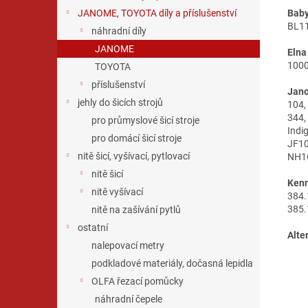
Baby
JANOME, TOYOTA díly a příslušenství
BL11
náhradní díly
JANOME
Elna
1000
TOYOTA
příslušenství
Jan
jehly do šicích strojů
104,
344,
pro průmyslové šicí stroje
Indi
pro domácí šicí stroje
JF10
nitě šicí, vyšívací, pytlovací
NH16
nitě šicí
Ken
nitě vyšívací
384.
385.
nitě na zašívání pytlů
ostatní
Alte
nalepovací metry
podkladové materiály, dočasná lepidla
OLFA řezací pomůcky
náhradní čepele