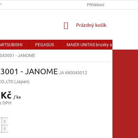
Y OSOBNÍCH ÚDAJŮ
Přihlášení
NÁKUPNÍ
Prázdný košík
KOŠÍK
 MITSUBISHI
PEGASUS
MAIER UNITAS brusky a příslušenství
680043001 - JANOME
043001 - JANOME
JA 680043012
.,LTD (Japan)
 Kč
/ ks
ez DPH