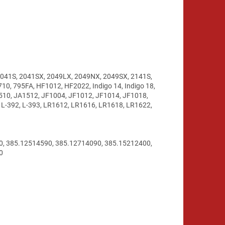
 2041S, 2041SX, 2049LX, 2049NX, 2049SX, 2141S,
 710, 795FA, HF1012, HF2022, Indigo 14, Indigo 18,
1510, JA1512, JF1004, JF1012, JF1014, JF1018,
 L-392, L-393, LR1612, LR1616, LR1618, LR1622,
0, 385.12514590, 385.12714090, 385.15212400,
0