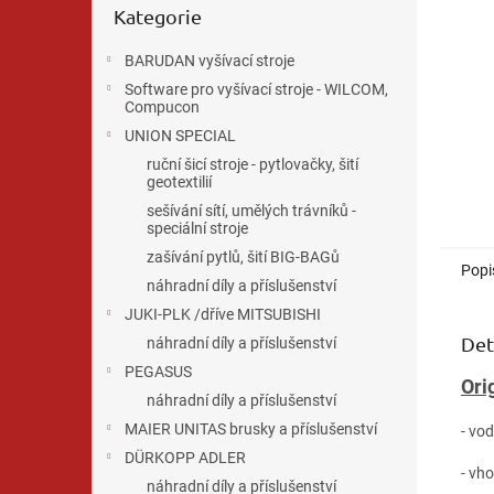
n
Kategorie
kategorie
e
l
BARUDAN vyšívací stroje
Software pro vyšívací stroje - WILCOM,
Compucon
UNION SPECIAL
ruční šicí stroje - pytlovačky, šití
geotextilií
sešívání sítí, umělých trávníků -
speciální stroje
zašívání pytlů, šití BIG-BAGů
Popi
náhradní díly a příslušenství
JUKI-PLK /dříve MITSUBISHI
Det
náhradní díly a příslušenství
PEGASUS
Ori
náhradní díly a příslušenství
MAIER UNITAS brusky a příslušenství
- vo
DÜRKOPP ADLER
- vh
náhradní díly a příslušenství