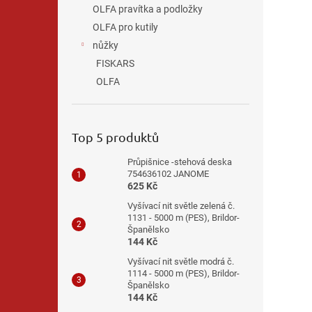
OLFA pravítka a podložky
OLFA pro kutily
nůžky
FISKARS
OLFA
Top 5 produktů
Průpišnice -stehová deska
754636102 JANOME
625 Kč
Vyšívací nit světle zelená č.
1131 - 5000 m (PES), Brildor-
Španělsko
144 Kč
Vyšívací nit světle modrá č.
1114 - 5000 m (PES), Brildor-
Španělsko
144 Kč