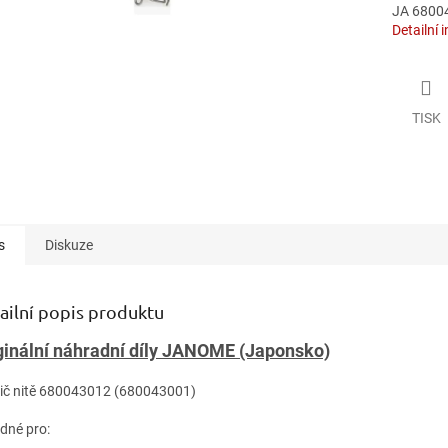
JA 6800
Detailní 
TISK
s
Diskuze
ailní popis produktu
ginální náhradní díly JANOME (Japonsko)
dič nitě 680043012 (680043001)
odné pro: