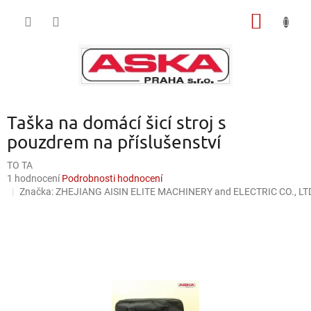
Přejít
NÁKUP
na
obsah
KOŠÍK
Taška na domácí šicí stroj s
pouzdrem na příslušenství
TO TA
Průměrné
1 hodnocení
Podrobnosti hodnocení
hodnocení
Značka:
ZHEJIANG AISIN ELITE MACHINERY and ELECTRIC CO., LTD
produktu
je
5,0
z
5
hvězdiček.