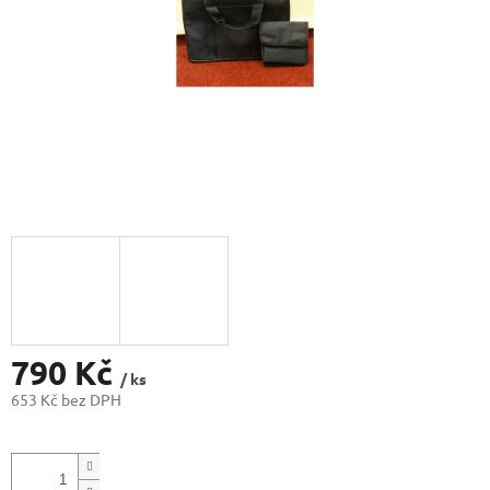
790 Kč
/ ks
653 Kč bez DPH
Měrná
cena: