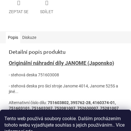
ZEPTAT SE
SDÍLET
Popis
Diskuze
Detailní popis produktu
Originální náhradní díly JANOME (Japonsko)
- stehová deska 751603008
- stehová deska pro šicí stroje Janome 4014, Janome 525S a
jiné...
Alternativní číslo dílu:
751603802, 395762-28, 4160374-01,
751603101, 751603307, 752081007, 752630007, 75281007
Tento web používá soubory cookie. Dalším procházením
tohoto webu vyjadřujete souhlas s jejich používáním.. Více
Z