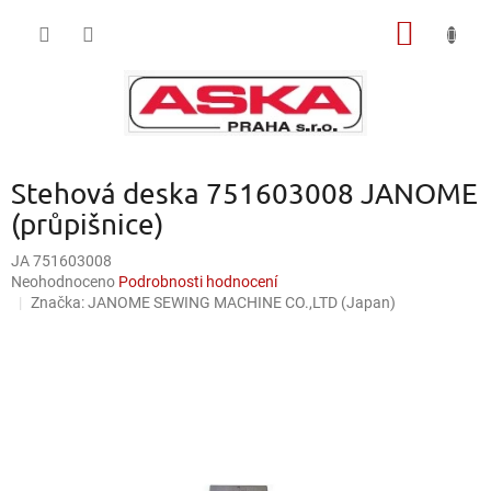
Přejít
NÁKUP
na
obsah
KOŠÍK
Stehová deska 751603008 JANOME
(průpišnice)
JA 751603008
Průměrné
Neohodnoceno
Podrobnosti hodnocení
hodnocení
Značka:
JANOME SEWING MACHINE CO.,LTD (Japan)
produktu
je
0,0
z
5
hvězdiček.