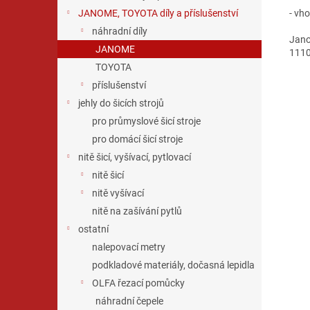
- vh
JANOME, TOYOTA díly a příslušenství
náhradní díly
Jano
JANOME
1110
TOYOTA
příslušenství
jehly do šicích strojů
pro průmyslové šicí stroje
pro domácí šicí stroje
nitě šicí, vyšívací, pytlovací
nitě šicí
nitě vyšívací
nitě na zašívání pytlů
ostatní
nalepovací metry
podkladové materiály, dočasná lepidla
OLFA řezací pomůcky
náhradní čepele