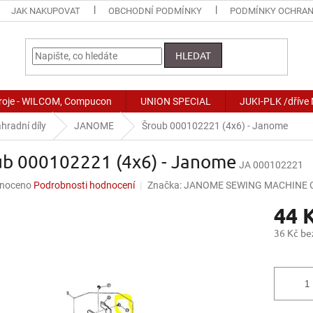
JAK NAKUPOVAT
OBCHODNÍ PODMÍNKY
PODMÍNKY OCHRAN
HLEDAT
stroje - WILCOM, Compucon
UNION SPECIAL
JUKI-PLK /dříve
hradní díly
JANOME
Šroub 000102221 (4x6) - Janome
ub 000102221 (4x6) - Janome
JA 000102221
né
noceno
Podrobnosti hodnocení
Značka:
JANOME SEWING MACHINE CO
ní
44 
u
36 Kč b
Měrná
cena:
ek.