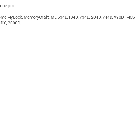
odné pro:
me MyLock, MemoryCraft, ML 634D,134D, 734D, 204D, 744D, 990D, MC50
DX, 2000D,