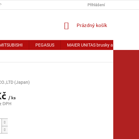
Y OSOBNÍCH ÚDAJŮ
Přihlášení
NÁKUPNÍ
Prázdný košík
KOŠÍK
 MITSUBISHI
PEGASUS
MAIER UNITAS brusky a příslušenství
.,LTD (Japan)
Kč
/ ks
ez DPH