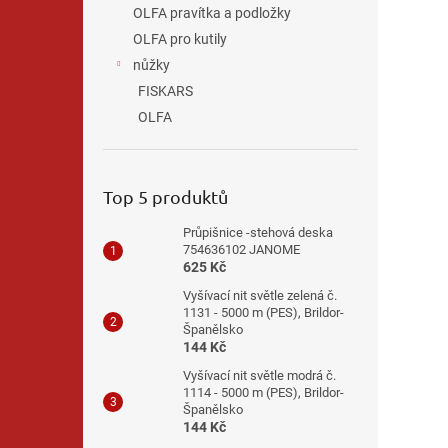
OLFA pravítka a podložky
OLFA pro kutily
nůžky
FISKARS
OLFA
Top 5 produktů
Průpišnice -stehová deska
754636102 JANOME
625 Kč
Vyšívací nit světle zelená č.
1131 - 5000 m (PES), Brildor-
Španělsko
144 Kč
Vyšívací nit světle modrá č.
1114 - 5000 m (PES), Brildor-
Španělsko
144 Kč