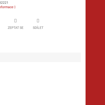
02221
informace
ZEPTAT SE
SDÍLET