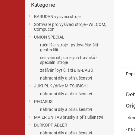
n
Kategorie
kategorie
e
l
BARUDAN vyšívací stroje
Software pro vyšívací stroje - WILCOM,
Compucon
UNION SPECIAL
ruční šicí stroje - pytlovačky, šití
geotextilií
sešívání sítí, umělých trávníků -
speciální stroje
zašívání pytlů, šití BIG-BAGů
Popi
náhradní díly a příslušenství
JUKI-PLK /dříve MITSUBISHI
Det
náhradní díly a příslušenství
PEGASUS
Ori
náhradní díly a příslušenství
MAIER UNITAS brusky a příslušenství
- šr
DÜRKOPP ADLER
- na
náhradní díly a příslušenství