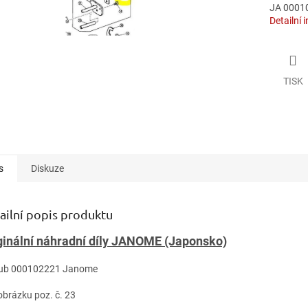
JA 0001
Detailní 
TISK
s
Diskuze
ailní popis produktu
ginální náhradní díly JANOME (Japonsko)
oub 000102221 Janome
 obrázku poz. č. 23