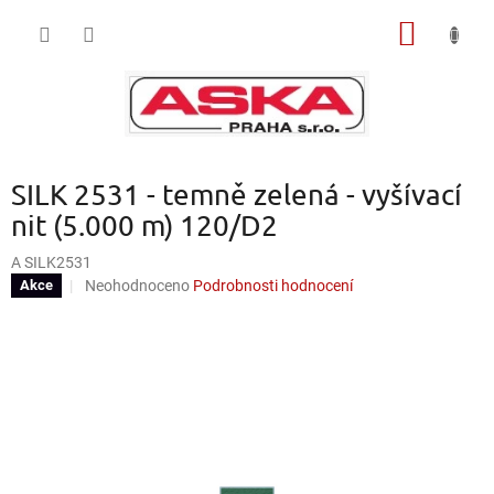
Přejít
NÁKUP
na
obsah
KOŠÍK
SILK 2531 - temně zelená - vyšívací
nit (5.000 m) 120/D2
A SILK2531
Průměrné
Neohodnoceno
Podrobnosti hodnocení
Akce
hodnocení
produktu
je
0,0
z
5
hvězdiček.