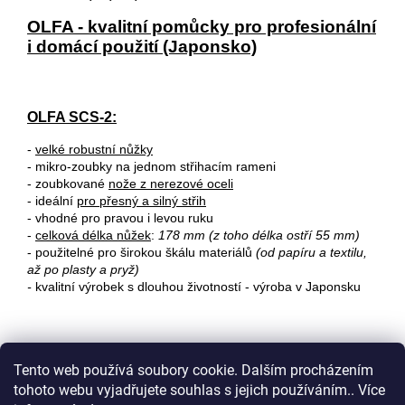
OLFA - kvalitní pomůcky pro profesionální
i domácí použití (Japonsko)
OLFA SCS-2:
-
velké robustní nůžky
- mikro-zoubky na jednom střihacím rameni
- zoubkované
nože z nerezové oceli
- ideální
pro přesný a silný střih
- vhodné pro pravou i levou ruku
-
celková délka nůžek
:
178 mm
(z toho délka ostří 55 mm)
- použitelné pro širokou škálu materiálů
(od papíru a textilu,
až po plasty a pryž)
-
kvalitní výrobek s dlouhou životností - výroba v Japonsku
Tento web používá soubory cookie. Dalším procházením
tohoto webu vyjadřujete souhlas s jejich používáním.. Více