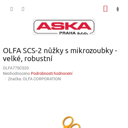
Přejít
NÁKUP
na
obsah
KOŠÍK
OLFA SCS-2 nůžky s mikrozoubky -
velké, robustní
OLFA77SCS20
Průměrné
Neohodnoceno
Podrobnosti hodnocení
hodnocení
Značka:
OLFA CORPORATION
produktu
je
0,0
z
5
hvězdiček.