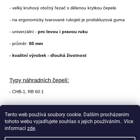
- velký kruhový otočný řezač s dělenou krytkou čepele
- na ergonomicky tvarované rukojeti je protiskluzová guma
- univerzální -
pro levou i pravou ruku
- průměr:
60 mm
- kvalitní výrobek - dlouhá životnost
Typy náhradních čepelí:
- CHB-1, RB 60:1
Tento web používá soubory cookie. Dalším procházením
tohoto webu vyjadřujete souhlas s jejich používáním.. Více
Z
informací
zde
.
á
Vytvořil Shoptet