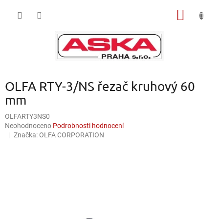
Přejít
NÁKUP
na
obsah
KOŠÍK
OLFA RTY-3/NS řezač kruhový 60
mm
OLFARTY3NS0
Průměrné
Neohodnoceno
Podrobnosti hodnocení
hodnocení
Značka:
OLFA CORPORATION
produktu
je
0,0
z
5
hvězdiček.