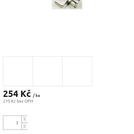
254 Kč
/ ks
210 Kč bez DPH
Měrná
cena: