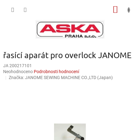
Přejít
NÁKUP
na
obsah
KOŠÍK
řasící aparát pro overlock JANOME
JA 200217101
Průměrné
Neohodnoceno
Podrobnosti hodnocení
hodnocení
Značka:
JANOME SEWING MACHINE CO.,LTD (Japan)
produktu
je
0,0
z
5
hvězdiček.