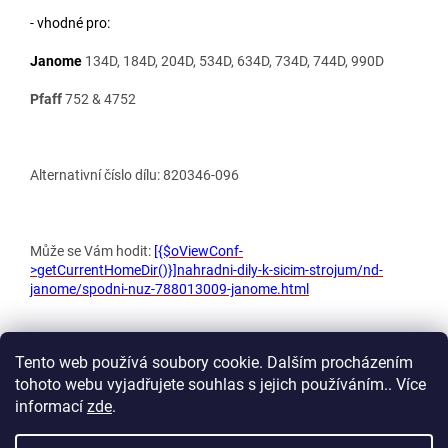
- vhodné pro:
Janome
134D, 184D, 204D, 534D, 634D, 734D, 744D, 990D
Pfaff
752 & 4752
Alternativní číslo dílu: 820346-096
Může se Vám hodit:
[{$oViewConf-
>getCurrentHomeDir()}]nahradni-dily-k-sicim-strojum/nd-
janome/spodni-nuz-788013009-janome.html
Tento web používá soubory cookie. Dalším procházením
tohoto webu vyjadřujete souhlas s jejich používáním.. Více
Z
informací
zde
.
á
p
Vytvořil Shoptet