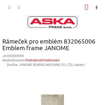
Přejít
NÁKUP
na
obsah
KOŠÍK
Rámeček pro emblém 832065006
Emblem frame JANOME
JA 832065006
Průměrné
Neohodnoceno
Podrobnosti hodnocení
hodnocení
Značka:
JANOME SEWING MACHINE CO.,LTD (Japan)
produktu
je
0,0
z
5
hvězdiček.