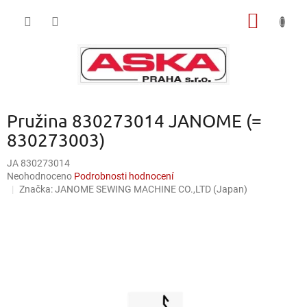
Přejít
NÁKUP
na
obsah
KOŠÍK
Pružina 830273014 JANOME (=
830273003)
JA 830273014
Průměrné
Neohodnoceno
Podrobnosti hodnocení
hodnocení
Značka:
JANOME SEWING MACHINE CO.,LTD (Japan)
produktu
je
0,0
z
5
hvězdiček.