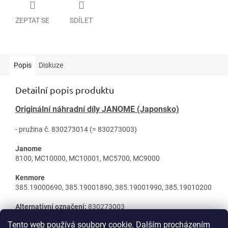
ZEPTAT SE
SDÍLET
Popis
Diskuze
Detailní popis produktu
Originální náhradní díly JANOME (Japonsko)
- pružina č. 830273014 (= 830273003)
Janome
8100, MC10000, MC10001, MC5700, MC9000
Kenmore
385.19000690, 385.19001890, 385.19001990, 385.19010200
Alternativní označení:
830273003
Tento web používá soubory cookie. Dalším procházením