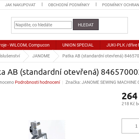
JAK NAKUPOVAT
OBCHODNÍ PODMÍNKY
PODMÍNKY OCHRAN
HLEDAT
stroje - WILCOM, Compucon
UNION SPECIAL
JUKI-PLK /dříve
íslušenství
JANOME
Patka AB (standardní otevřená) 846
ka AB (standardní otevřená) 846570
né
noceno
Podrobnosti hodnocení
Značka:
JANOME SEWING MACHINE CO
ní
264
u
218 Kč 
Měrná
cena:
ek.