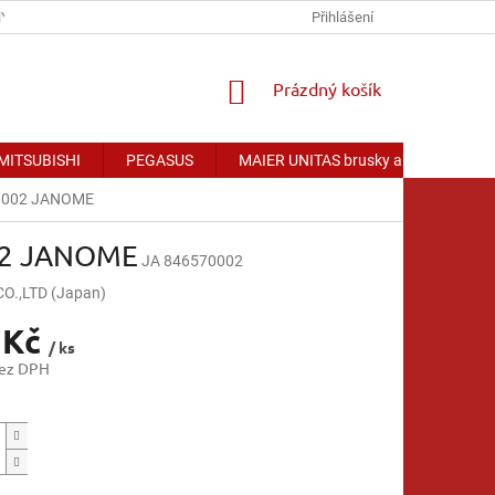
Y OSOBNÍCH ÚDAJŮ
Přihlášení
NÁKUPNÍ
Prázdný košík
KOŠÍK
 MITSUBISHI
PEGASUS
MAIER UNITAS brusky a příslušenství
570002 JANOME
002 JANOME
JA 846570002
.,LTD (Japan)
 Kč
/ ks
bez DPH