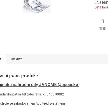
JA 8465
Detailní 
TISK
s
Diskuze
ailní popis produktu
ginální náhradní díly JANOME (Japonsko)
andardní patka AB (otevřená) č. 846570002
o stroje se zabudovaným AcuFeed systémem