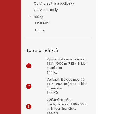
OLFA pravítka a podložky
OLFA pro kutily
nůžky
FISKARS
OLFA
Top 5 produktů
Vyšívací nit světle zelená č.
1131 - 5000 m (PES), Brildor-
Španělsko
144 Kč
Vyšívací nit světle modrá č.
1114 - 5000 m (PES), Brildor-
Španělsko
144 Kč
Vyšívací nit světle
hnědá,zlatavá č. 1109 - 5000
m, Brildor-Śpanělsko
144 Kč