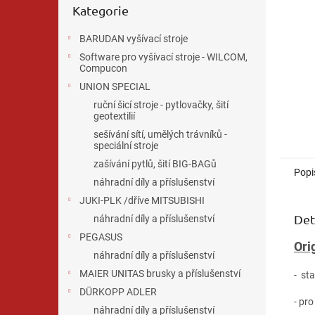
n
Kategorie
kategorie
e
l
BARUDAN vyšívací stroje
Software pro vyšívací stroje - WILCOM,
Compucon
UNION SPECIAL
ruční šicí stroje - pytlovačky, šití
geotextilií
sešívání sítí, umělých trávníků -
speciální stroje
zašívání pytlů, šití BIG-BAGů
Popi
náhradní díly a příslušenství
JUKI-PLK /dříve MITSUBISHI
Det
náhradní díly a příslušenství
PEGASUS
Ori
náhradní díly a příslušenství
MAIER UNITAS brusky a příslušenství
- st
DÜRKOPP ADLER
- pr
náhradní díly a příslušenství