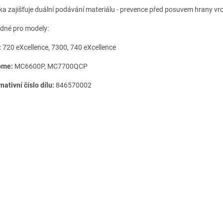
tka zajišťuje duální podávání materiálu - prevence před posuvem hrany vrch
odné pro modely:
:
720 eXcellence, 7300, 740 eXcellence
ome:
MC6600P, MC7700QCP
nativní číslo dílu:
846570002