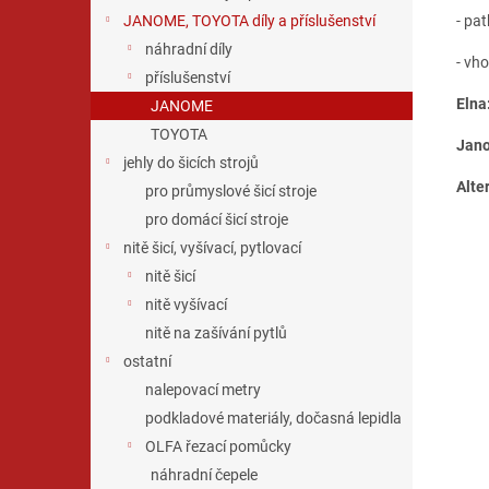
- pa
JANOME, TOYOTA díly a příslušenství
náhradní díly
- vh
příslušenství
Elna
JANOME
TOYOTA
Jan
jehly do šicích strojů
Alter
pro průmyslové šicí stroje
pro domácí šicí stroje
nitě šicí, vyšívací, pytlovací
nitě šicí
nitě vyšívací
nitě na zašívání pytlů
ostatní
nalepovací metry
podkladové materiály, dočasná lepidla
OLFA řezací pomůcky
náhradní čepele