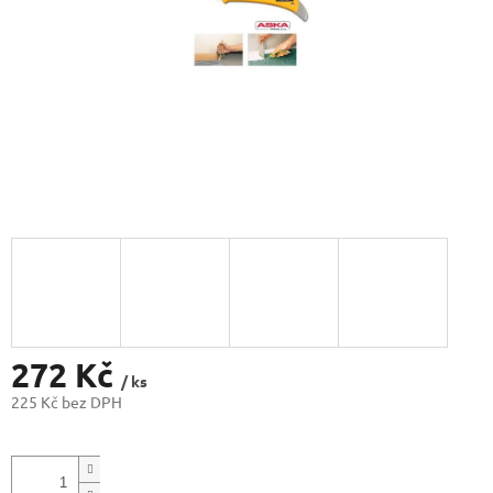
272 Kč
/ ks
225 Kč bez DPH
Měrná
cena: