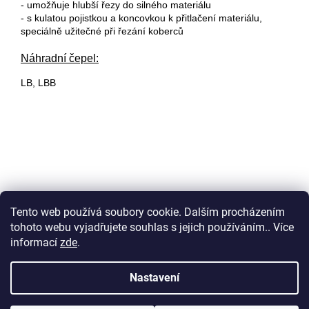
- umožňuje hlubší řezy do silného materiálu
- s kulatou pojistkou a
koncovkou k přitlačení materiálu,
speciálně užitečné při řezání koberců
Náhradní čepel:
LB, LBB
Tento web používá soubory cookie. Dalším procházením
tohoto webu vyjadřujete souhlas s jejich používáním.. Více
Z
informací
zde
.
á
p
Vytvořil Shoptet
Nastavení
a
t