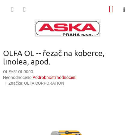
Přejít
NÁKUP
na
obsah
KOŠÍK
OLFA OL -- řezač na koberce,
linolea, apod.
OLFA51OL0000
Průměrné
Neohodnoceno
Podrobnosti hodnocení
hodnocení
Značka:
OLFA CORPORATION
produktu
je
0,0
z
5
hvězdiček.