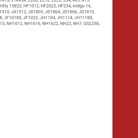
lo Kitty 15822, HF1012, HF2022, HF234, Indigo 14,
JA1510, JA1512, JD1803, JD1804, JD1806, JD1810,
8, JF1018S, JF1022, JH1104, JH1114, JH1118S,
H15, NH1612, NH1616, NH1622, NH22, NH7, QS2250,