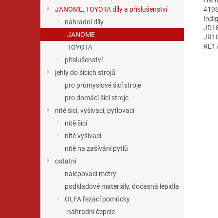
419S
JANOME, TOYOTA díly a příslušenství
Indi
náhradní díly
JD18
JANOME
JR10
RE17
TOYOTA
příslušenství
jehly do šicích strojů
pro průmyslové šicí stroje
pro domácí šicí stroje
nitě šicí, vyšívací, pytlovací
nitě šicí
nitě vyšívací
nitě na zašívání pytlů
ostatní
nalepovací metry
podkladové materiály, dočasná lepidla
OLFA řezací pomůcky
náhradní čepele