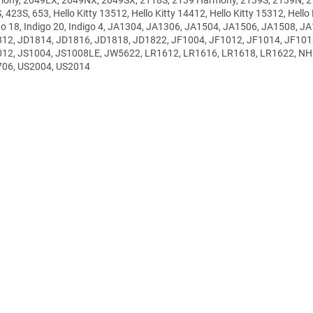
, 423S, 653, Hello Kitty 13512, Hello Kitty 14412, Hello Kitty 15312, Hel
go 18, Indigo 20, Indigo 4, JA1304, JA1306, JA1504, JA1506, JA1508, 
12, JD1814, JD1816, JD1818, JD1822, JF1004, JF1012, JF1014, JF101
12, JS1004, JS1008LE, JW5622, LR1612, LR1616, LR1618, LR1622, N
06, US2004, US2014