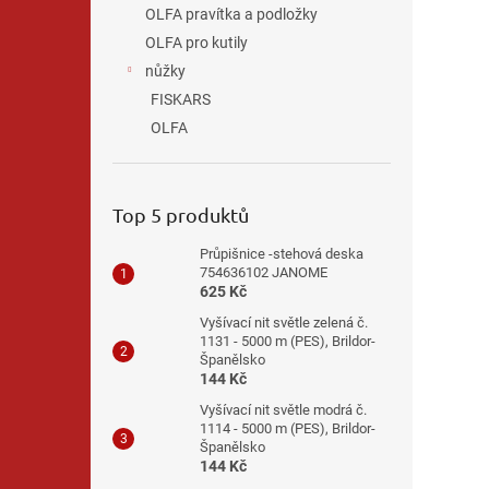
OLFA pravítka a podložky
OLFA pro kutily
nůžky
FISKARS
OLFA
Top 5 produktů
Průpišnice -stehová deska
754636102 JANOME
625 Kč
Vyšívací nit světle zelená č.
1131 - 5000 m (PES), Brildor-
Španělsko
144 Kč
Vyšívací nit světle modrá č.
1114 - 5000 m (PES), Brildor-
Španělsko
144 Kč