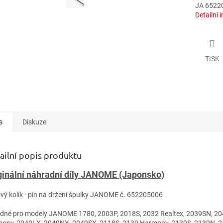
JA 6522
Detailní 
TISK
s
Diskuze
ailní popis produktu
ginální náhradní díly JANOME (Japonsko)
ťový kolík - pin na držení špulky JANOME č. 652205006
odné pro modely JANOME 1780, 2003P, 2018S, 2032 Realtex, 2039SN, 2
ony, 2049LX, 2049NX, 2049SX, 2118S, 2139 Harmony, 2139S, 2139N, 214