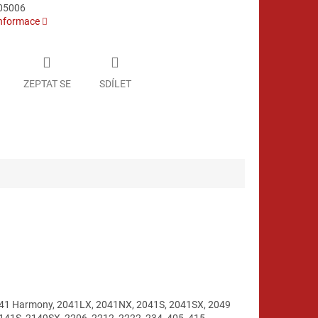
05006
informace
ZEPTAT SE
SDÍLET
041 Harmony, 2041LX, 2041NX, 2041S, 2041SX, 2049
1S, 2149SX, 2206, 2212, 2222, 234, 405, 415,