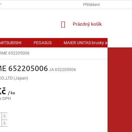
Y OSOBNÍCH ÚDAJŮ
Přihlášení
NÁKUPNÍ
Prázdný košík
KOŠÍK
 MITSUBISHI
PEGASUS
MAIER UNITAS brusky a příslušenství
JANOME 652205006
NOME 652205006
JA 652205006
.,LTD (Japan)
Kč
/ ks
ez DPH