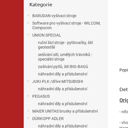
n
Kategorie
kategorie
e
l
BARUDAN vyšívací stroje
Software pro vyšívací stroje - WILCOM,
Compucon
UNION SPECIAL
ruční šicí stroje - pytlovačky, šití
geotextilií
sešívání sítí, umělých trávníků -
speciální stroje
zašívání pytlů, šití BIG-BAGů
Popi
náhradní díly a příslušenství
JUKI-PLK /dříve MITSUBISHI
Det
náhradní díly a příslušenství
PEGASUS
Ori
náhradní díly a příslušenství
MAIER UNITAS brusky a příslušenství
- ni
DÜRKOPP ADLER
- vh
náhradní díly a příslušenství
Harm