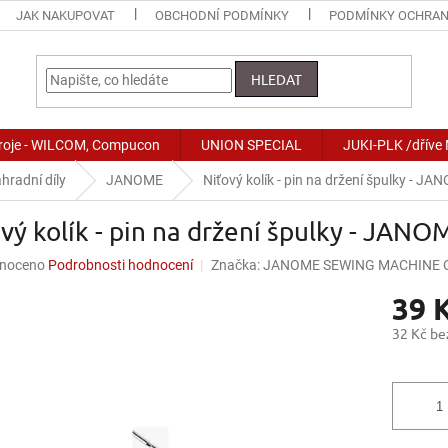
JAK NAKUPOVAT
OBCHODNÍ PODMÍNKY
PODMÍNKY OCHRAN
HLEDAT
stroje - WILCOM, Compucon
UNION SPECIAL
JUKI-PLK /dříve
hradní díly
JANOME
Niťový kolík - pin na držení špulky - 
vý kolík - pin na držení špulky - JA
né
noceno
Podrobnosti hodnocení
Značka:
JANOME SEWING MACHINE CO
ní
39 
u
32 Kč b
Měrná
cena:
ek.