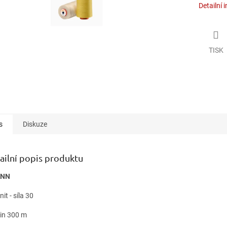
Detailní 
TISK
s
Diskuze
ailní popis produktu
NN
 nit - síla 30
vin 300 m