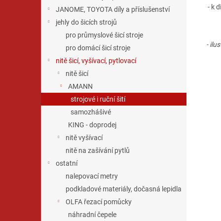
- k 
JANOME, TOYOTA díly a příslušenství
jehly do šicích strojů
pro průmyslové šicí stroje
- ilu
pro domácí šicí stroje
nitě šicí, vyšívací, pytlovací
nitě šicí
AMANN
strojové i ruční šití
samozhášivé
KING - doprodej
nitě vyšívací
nitě na zašívání pytlů
ostatní
nalepovací metry
podkladové materiály, dočasná lepidla
OLFA řezací pomůcky
náhradní čepele