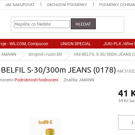
JAK NAKUPOVAT
OBCHODNÍ PODMÍNKY
PODMÍNKY OCHRAN
HLEDAT
stroje - WILCOM, Compucon
UNION SPECIAL
JUKI-PLK /dříve
AMANN
strojové i ruční šití
nitě BELFIL S-30/300m JEANS (
ě BELFIL S-30/300m JEANS (0178)
AM 31022
né
noceno
Podrobnosti hodnocení
Značka:
AMANN
ní
41 
u
34 Kč b
Měrná
cena:
ek.