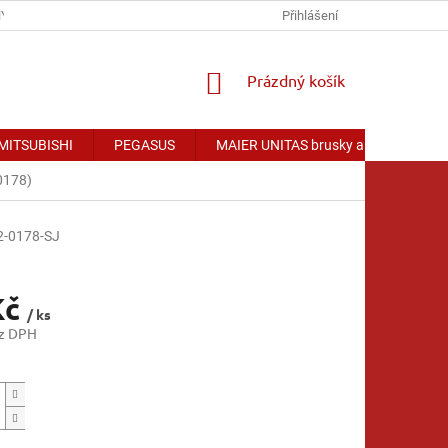
Y OSOBNÍCH ÚDAJŮ
Přihlášení
NÁKUPNÍ
Prázdný košík
KOŠÍK
 MITSUBISHI
PEGASUS
MAIER UNITAS brusky a příslušenství
0178)
-0178-SJ
Kč
/ ks
ez DPH