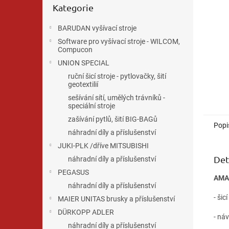
n
Kategorie
kategorie
e
l
BARUDAN vyšívací stroje
Software pro vyšívací stroje - WILCOM,
Compucon
UNION SPECIAL
ruční šicí stroje - pytlovačky, šití
geotextilií
sešívání sítí, umělých trávníků -
speciální stroje
zašívání pytlů, šití BIG-BAGů
Popi
náhradní díly a příslušenství
JUKI-PLK /dříve MITSUBISHI
Det
náhradní díly a příslušenství
PEGASUS
AMA
náhradní díly a příslušenství
- šicí
MAIER UNITAS brusky a příslušenství
DÜRKOPP ADLER
- ná
náhradní díly a příslušenství