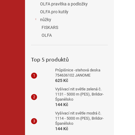
OLFA pravítka a podložky
OLFA pro kutily
nůžky
FISKARS
OLFA
Top 5 produktů
Průpišnice -stehová deska
754636102 JANOME
625 Kč
Vyšívací nit světle zelená č.
1131 - 5000 m (PES), Brildor-
Španělsko
144 Kč
Vyšívací nit světle modrá č.
1114 - 5000 m (PES), Brildor-
Španělsko
144 Kč