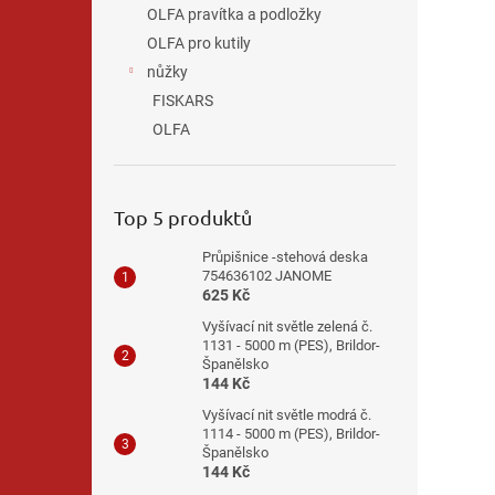
OLFA pravítka a podložky
OLFA pro kutily
nůžky
FISKARS
OLFA
Top 5 produktů
Průpišnice -stehová deska
754636102 JANOME
625 Kč
Vyšívací nit světle zelená č.
1131 - 5000 m (PES), Brildor-
Španělsko
144 Kč
Vyšívací nit světle modrá č.
1114 - 5000 m (PES), Brildor-
Španělsko
144 Kč