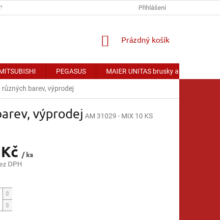
Y OSOBNÍCH ÚDAJŮ
Přihlášení
NÁKUPNÍ
Prázdný košík
KOŠÍK
 MITSUBISHI
PEGASUS
MAIER UNITAS brusky a příslušenství
různých barev, výprodej
arev, výprodej
AM 31029 - MIX 10 KS
 Kč
/ ks
bez DPH