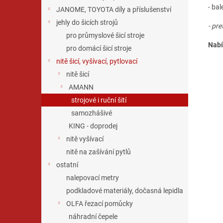
- bal
JANOME, TOYOTA díly a příslušenství
jehly do šicích strojů
- pr
pro průmyslové šicí stroje
Nabí
pro domácí šicí stroje
nitě šicí, vyšívací, pytlovací
nitě šicí
AMANN
strojové i ruční šití
samozhášivé
KING - doprodej
nitě vyšívací
nitě na zašívání pytlů
ostatní
nalepovací metry
podkladové materiály, dočasná lepidla
OLFA řezací pomůcky
náhradní čepele