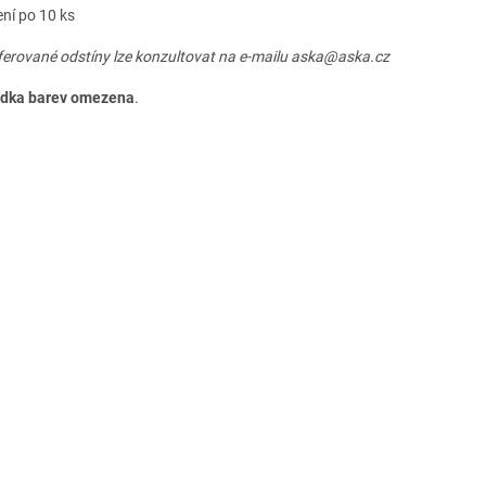
ení po 10 ks
eferované odstíny lze konzultovat na e-mailu aska@aska.cz
dka barev omezena
.