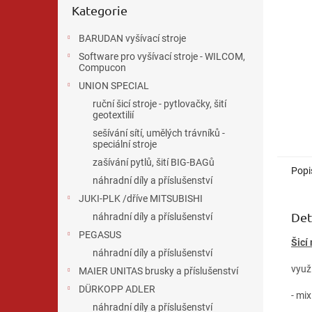
n
Kategorie
kategorie
e
l
BARUDAN vyšívací stroje
Software pro vyšívací stroje - WILCOM,
Compucon
UNION SPECIAL
ruční šicí stroje - pytlovačky, šití
geotextilií
sešívání sítí, umělých trávníků -
speciální stroje
zašívání pytlů, šití BIG-BAGů
Popi
náhradní díly a příslušenství
JUKI-PLK /dříve MITSUBISHI
Det
náhradní díly a příslušenství
PEGASUS
Šicí
náhradní díly a příslušenství
využi
MAIER UNITAS brusky a příslušenství
DÜRKOPP ADLER
- mix
náhradní díly a příslušenství