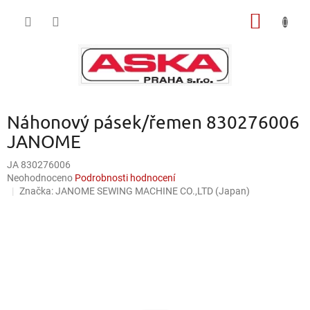
Přejít
NÁKUP
na
obsah
KOŠÍK
Náhonový pásek/řemen 830276006
JANOME
JA 830276006
Průměrné
Neohodnoceno
Podrobnosti hodnocení
hodnocení
Značka:
JANOME SEWING MACHINE CO.,LTD (Japan)
produktu
je
0,0
z
5
hvězdiček.