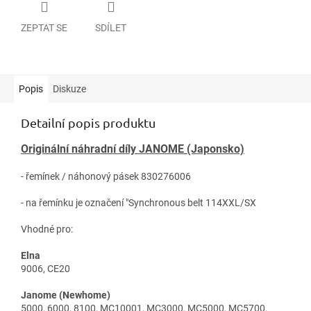
ZEPTAT SE
SDÍLET
Popis
Diskuze
Detailní popis produktu
Originální náhradní díly JANOME (Japonsko)
- řemínek / náhonový pásek 830276006
- na řemínku je označení "Synchronous belt 114XXL/SX
Vhodné pro:
Elna
9006, CE20
Janome (Newhome)
5000, 6000, 8100, MC10001, MC3000, MC5000, MC5700,