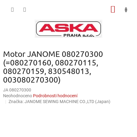
Přejít
NÁKUP
na
obsah
KOŠÍK
Motor JANOME 080270300
(=080270160, 080270115,
080270159, 830548013,
003080270300)
JA 080270300
Průměrné
Neohodnoceno
Podrobnosti hodnocení
hodnocení
Značka:
JANOME SEWING MACHINE CO.,LTD (Japan)
produktu
je
0,0
z
5
hvězdiček.