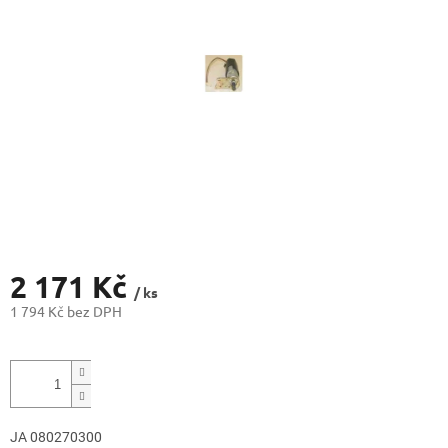
2 171 Kč
/ ks
1 794 Kč bez DPH
Měrná
cena:
JA 080270300