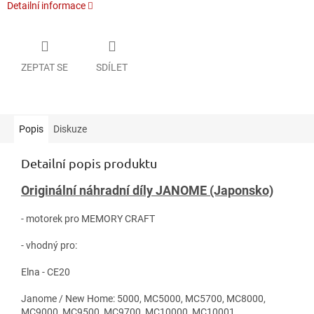
Detailní informace
ZEPTAT SE
SDÍLET
Popis
Diskuze
Detailní popis produktu
Originální náhradní díly JANOME (Japonsko)
- motorek pro MEMORY CRAFT
- vhodný pro:
Elna - CE20
Janome / New Home: 5000, MC5000, MC5700, MC8000,
MC9000, MC9500, MC9700, MC10000, MC10001