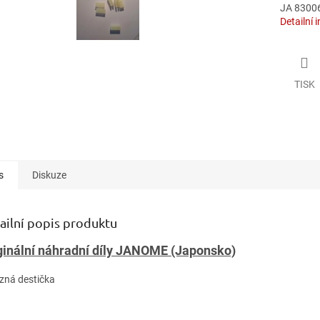
JA 8300
Detailní 
TISK
s
Diskuze
ailní popis produktu
ginální náhradní díly JANOME (Japonsko)
uzná destička