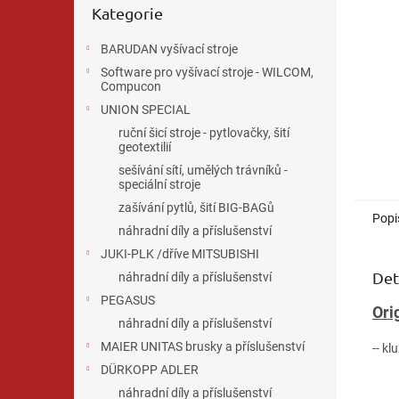
n
Kategorie
kategorie
e
l
BARUDAN vyšívací stroje
Software pro vyšívací stroje - WILCOM,
Compucon
UNION SPECIAL
ruční šicí stroje - pytlovačky, šití
geotextilií
sešívání sítí, umělých trávníků -
speciální stroje
zašívání pytlů, šití BIG-BAGů
Popi
náhradní díly a příslušenství
JUKI-PLK /dříve MITSUBISHI
Det
náhradní díly a příslušenství
PEGASUS
Ori
náhradní díly a příslušenství
MAIER UNITAS brusky a příslušenství
-- kl
DÜRKOPP ADLER
náhradní díly a příslušenství