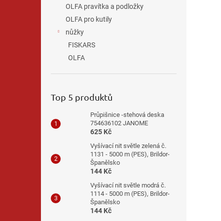
OLFA pravítka a podložky
OLFA pro kutily
nůžky
FISKARS
OLFA
Top 5 produktů
Průpišnice -stehová deska
754636102 JANOME
625 Kč
Vyšívací nit světle zelená č.
1131 - 5000 m (PES), Brildor-
Španělsko
144 Kč
Vyšívací nit světle modrá č.
1114 - 5000 m (PES), Brildor-
Španělsko
144 Kč