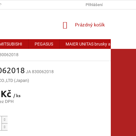
Y OSOBNÍCH ÚDAJŮ
Přihlášení
NÁKUPNÍ
Prázdný košík
KOŠÍK
 MITSUBISHI
PEGASUS
MAIER UNITAS brusky a příslušenství
830062018
0062018
JA 830062018
.,LTD (Japan)
 Kč
/ ks
bez DPH