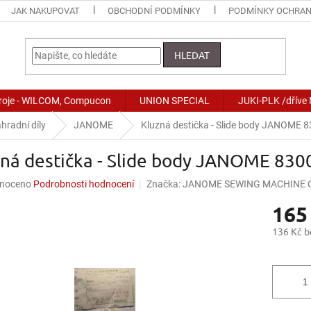
JAK NAKUPOVAT
OBCHODNÍ PODMÍNKY
PODMÍNKY OCHRAN
HLEDAT
stroje - WILCOM, Compucon
UNION SPECIAL
JUKI-PLK /dříve
hradní díly
JANOME
Kluzná destička - Slide body JANOME 
zná destička - Slide body JANOME 83
né
noceno
Podrobnosti hodnocení
Značka:
JANOME SEWING MACHINE CO
ní
165
u
136 Kč 
Měrná
cena:
ek.