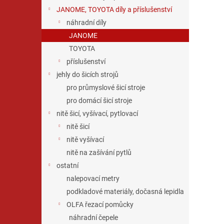
JANOME, TOYOTA díly a příslušenství
náhradní díly
JANOME
TOYOTA
příslušenství
jehly do šicích strojů
pro průmyslové šicí stroje
pro domácí šicí stroje
nitě šicí, vyšívací, pytlovací
nitě šicí
nitě vyšívací
nitě na zašívání pytlů
ostatní
nalepovací metry
podkladové materiály, dočasná lepidla
OLFA řezací pomůcky
náhradní čepele