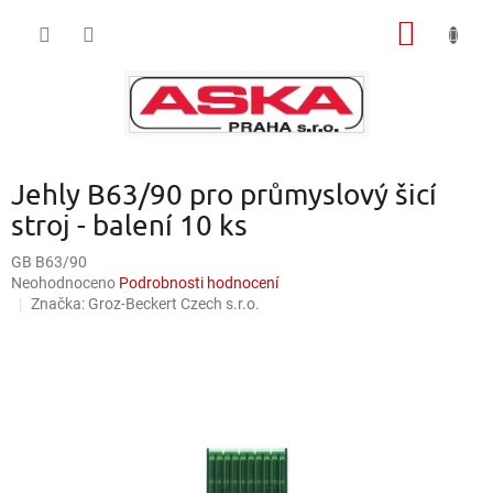
Přejít
NÁKUP
na
obsah
KOŠÍK
Jehly B63/90 pro průmyslový šicí
stroj - balení 10 ks
GB B63/90
Průměrné
Neohodnoceno
Podrobnosti hodnocení
hodnocení
Značka:
Groz-Beckert Czech s.r.o.
produktu
je
0,0
z
5
hvězdiček.