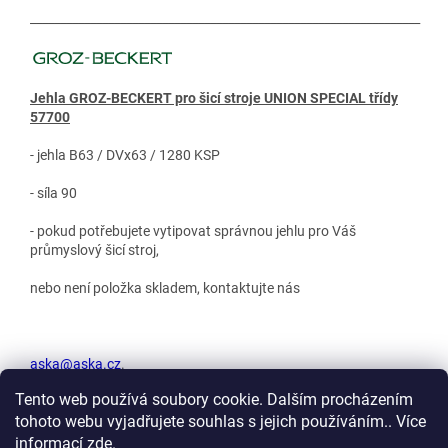
_________________________________________________________________
Jehla GROZ-BECKERT pro šicí stroje UNION SPECIAL třídy
57700
- jehla B63 / DVx63 / 1280 KSP
- síla 90
- pokud potřebujete vytipovat správnou jehlu pro Váš
průmyslový šicí stroj,
nebo není položka skladem, kontaktujte nás
aska@aska.cz
.
Tento web používá soubory cookie. Dalším procházením
tohoto webu vyjadřujete souhlas s jejich používáním.. Více
Z
informací
zde
.