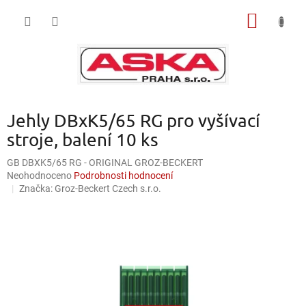
Přejít
NÁKUP
na
obsah
KOŠÍK
Jehly DBxK5/65 RG pro vyšívací
stroje, balení 10 ks
GB DBXK5/65 RG - ORIGINAL GROZ-BECKERT
Průměrné
Neohodnoceno
Podrobnosti hodnocení
hodnocení
Značka:
Groz-Beckert Czech s.r.o.
produktu
je
0,0
z
5
hvězdiček.