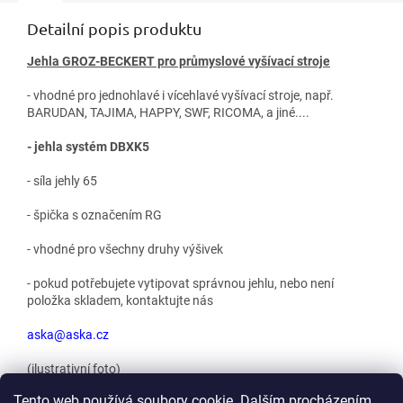
Detailní popis produktu
Jehla GROZ-BECKERT pro průmyslové vyšívací stroje
- vhodné pro jednohlavé i vícehlavé vyšívací stroje, např.
BARUDAN, TAJIMA, HAPPY, SWF, RICOMA, a jiné....
- jehla systém DBXK5
- síla jehly 65
- špička s označením RG
- vhodné pro všechny druhy výšivek
- pokud potřebujete vytipovat správnou jehlu, nebo není
položka skladem, kontaktujte nás
aska@aska.cz
(ilustrativní foto)
Tento web používá soubory cookie. Dalším procházením