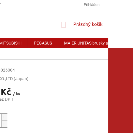
Y OSOBNÍCH ÚDAJŮ
Přihlášení
NÁKUPNÍ
Prázdný košík
KOŠÍK
 MITSUBISHI
PEGASUS
MAIER UNITAS brusky a příslušenství
4026004
.,LTD (Japan)
 Kč
/ ks
bez DPH