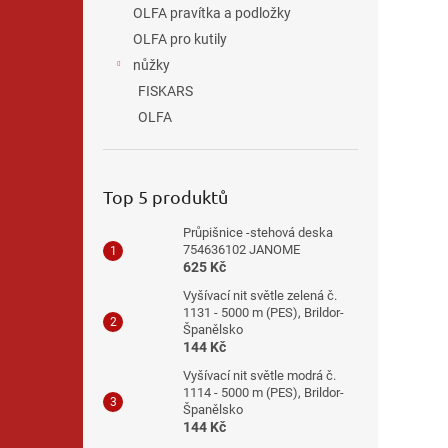
OLFA pravítka a podložky
OLFA pro kutily
nůžky
FISKARS
OLFA
Top 5 produktů
Průpišnice -stehová deska
754636102 JANOME
625 Kč
Vyšívací nit světle zelená č.
1131 - 5000 m (PES), Brildor-
Španělsko
144 Kč
Vyšívací nit světle modrá č.
1114 - 5000 m (PES), Brildor-
Španělsko
144 Kč