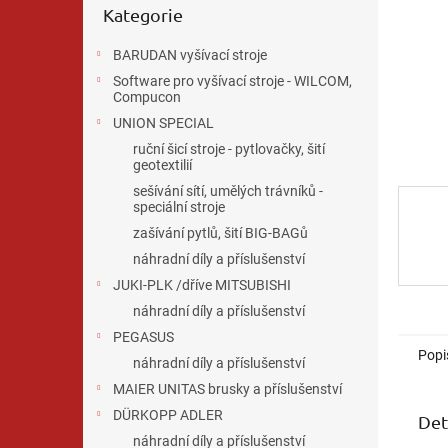
n
Kategorie
kategorie
e
l
BARUDAN vyšívací stroje
Software pro vyšívací stroje - WILCOM,
Compucon
UNION SPECIAL
ruční šicí stroje - pytlovačky, šití
geotextilií
sešívání sítí, umělých trávníků -
speciální stroje
zašívání pytlů, šití BIG-BAGů
náhradní díly a příslušenství
JUKI-PLK /dříve MITSUBISHI
náhradní díly a příslušenství
PEGASUS
Popi
náhradní díly a příslušenství
MAIER UNITAS brusky a příslušenství
DÜRKOPP ADLER
Det
náhradní díly a příslušenství