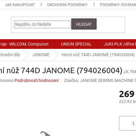
JAK NAKUPOVAT
OBCHODNÍ PODMÍNKY
PODMÍNKY OCHRAN
HLEDAT
stroje - WILCOM, Compucon
UNION SPECIAL
JUKI-PLK /dříve
hradní díly
JANOME
Horní nůž 744D JANOME (794026004)
ní nůž 744D JANOME (794026004)
JA 79
né
noceno
Podrobnosti hodnocení
Značka:
JANOME SEWING MACHINE CO
ní
269
u
222 Kč 
Měrná
cena:
ek.