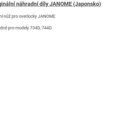
ginální náhradní díly JANOME (Japonsko)
rní nůž pro overlocky JANOME
odné pro modely 734D, 744D