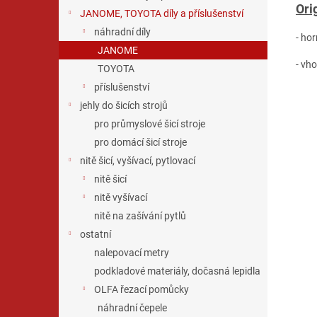
Ori
JANOME, TOYOTA díly a příslušenství
náhradní díly
- ho
JANOME
- vh
TOYOTA
příslušenství
jehly do šicích strojů
pro průmyslové šicí stroje
pro domácí šicí stroje
nitě šicí, vyšívací, pytlovací
nitě šicí
nitě vyšívací
nitě na zašívání pytlů
ostatní
nalepovací metry
podkladové materiály, dočasná lepidla
OLFA řezací pomůcky
náhradní čepele