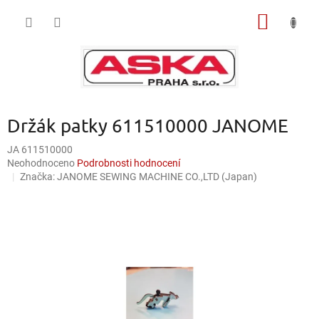
Přejít
NÁKUP
na
obsah
KOŠÍK
Držák patky 611510000 JANOME
JA 611510000
Průměrné
Neohodnoceno
Podrobnosti hodnocení
hodnocení
Značka:
JANOME SEWING MACHINE CO.,LTD (Japan)
produktu
je
0,0
z
5
hvězdiček.