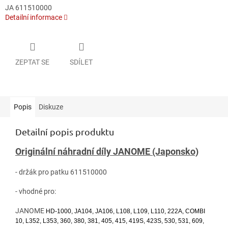
JA 611510000
Detailní informace
ZEPTAT SE
SDÍLET
Popis
Diskuze
Detailní popis produktu
Originální náhradní díly JANOME (Japonsko)
- držák pro patku 611510000
- vhodné pro:
JANOME
HD-1000, JA104, JA106, L108, L109, L110, 222A, COMBI
10, L352, L353, 360, 380, 381, 405, 415, 419S, 423S, 530, 531, 609,