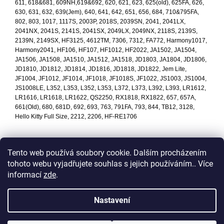
611, 618&681, 609NH,619&692, 620, 621, 623, 625(old), 625FA, 626,
630, 631, 632, 639(Jem), 640, 641, 642, 651, 656, 684, 710&795FA,
802, 803, 1017, 1117S, 2003P, 2018S, 2039SN, 2041, 2041LX,
2041NX, 2041S, 2141S, 2041SX, 2049LX, 2049NX, 2118S, 2139S,
2139N, 2149SX, HF3125, 4612TM, 7306, 7312, FA772, Harmony1017,
Harmony2041, HF106, HF107, HF1012, HF2022, JA1502, JA1504,
JA1506, JA1508, JA1510, JA1512, JA1518, JD1803, JA1804, JD1806,
JD1810, JD1812, JD1814, JD1816, JD1818, JD1822, Jem Lite,
JF1004, JF1012, JF1014, JF1018, JF1018S, JF1022, JS1003, JS1004,
JS1008LE, L352, L353, L352, L353, L372, L373, L392, L393, LR1612,
LR1616, LR1618, LR1622, QS2250, RX1818, RX1822, 657, 657A,
661(Old), 680, 681D, 692, 693, 763, 791FA, 793, 844, TB12, 3128,
Hello Kitty Full Size, 2212, 2206, HF-RE1706
Tento web používá soubory cookie. Dalším procházením
tohoto webu vyjadřujete souhlas s jejich používáním.. Více
Z
informací
zde
.
á
p
Vytvořil Shoptet
Nastavení
a
t
Copyright 2026
ASKA Praha, s.r.o.
. Všechna práva vyhrazena.