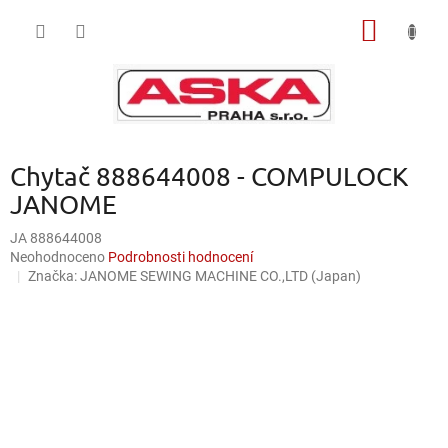
Přejít
NÁKUP
na
obsah
KOŠÍK
Chytač 888644008 - COMPULOCK
JANOME
JA 888644008
Průměrné
Neohodnoceno
Podrobnosti hodnocení
hodnocení
Značka:
JANOME SEWING MACHINE CO.,LTD (Japan)
produktu
je
0,0
z
5
hvězdiček.