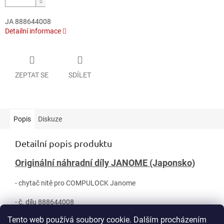
JA 888644008
Detailní informace
ZEPTAT SE
SDÍLET
Popis
Diskuze
Detailní popis produktu
Originální náhradní díly JANOME (Japonsko)
- chytač nitě pro COMPULOCK Janome
- č. dílu 888644008
Tento web používá soubory cookie. Dalším procházením