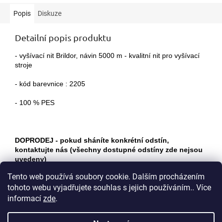
Popis
Diskuze
Detailní popis produktu
- vyšívací nit Brildor, návin 5000 m - kvalitní nit pro vyšívací
stroje
- kód barevnice : 2205
- 100 % PES
DOPRODEJ - pokud sháníte konkrétní odstín,
kontaktujte nás (všechny dostupné odstíny zde nejsou
uvedeny)
Tento web používá soubory cookie. Dalším procházením
tohoto webu vyjadřujete souhlas s jejich používáním.. Více
Z
informací
zde
.
á
p
Vytvořil Shoptet