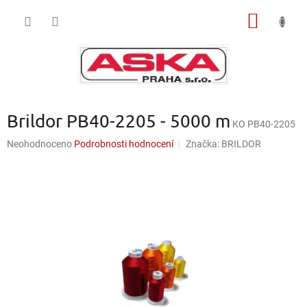
Přejít
NÁKUP
na
obsah
KOŠÍK
Brildor PB40-2205 - 5000 m
KO PB40-2205
Průměrné
Neohodnoceno
Podrobnosti hodnocení
Značka:
BRILDOR
hodnocení
produktu
je
0,0
z
5
hvězdiček.